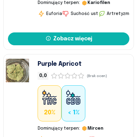
Dominujący terpen:
Kariofilen
Euforia
Suchość ust
Artretyzm
Zobacz więcej
Purple Apricot
0,0
(Brak ocen)
20%
< 1%
Dominujący terpen:
Mircen