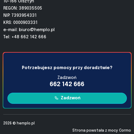
10-166 Olsztyn
REGON: 389035505
NIP: 7393954331
KRS: 0000903331
e-mail:
biuro@hemplo.pl
Tel: +48 662 142 666
Potrzebujesz pomocy przy doradztwie?
Zadzwoń
662 142 666
Zadzwoń
2026 ©
hemplo.pl
Strona powstała z mocy
Cormo