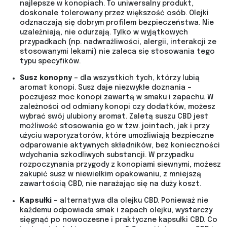
najlepsze w konopiach. To uniwersalny produkt,
doskonale tolerowany przez większość osób. Olejki
odznaczają się dobrym profilem bezpieczeństwa. Nie
uzależniają, nie odurzają. Tylko w wyjątkowych
przypadkach (np. nadwrażliwości, alergii, interakcji ze
stosowanymi lekami) nie zaleca się stosowania tego
typu specyfików.
Susz konopny
– dla wszystkich tych, którzy lubią
aromat konopi. Susz daje niezwykłe doznania –
poczujesz moc konopi zawartą w smaku i zapachu. W
zależności od odmiany konopi czy dodatków, możesz
wybrać swój ulubiony aromat. Zaletą suszu CBD jest
możliwość stosowania go w tzw. jointach, jak i przy
użyciu waporyzatorów, które umożliwiają bezpieczne
odparowanie aktywnych składników, bez konieczności
wdychania szkodliwych substancji. W przypadku
rozpoczynania przygody z konopiami siewnymi, możesz
zakupić susz w niewielkim opakowaniu, z mniejszą
zawartością CBD, nie narażając się na duży koszt.
Kapsułki
– alternatywa dla olejku CBD. Ponieważ nie
każdemu odpowiada smak i zapach olejku, wystarczy
sięgnąć po nowoczesne i praktyczne kapsułki CBD. Co