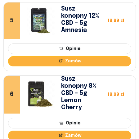
Susz
konopny 12%
5
18,99 zł
CBD – 5g
Amnesia
Opinie
Zamów
Susz
konopny 8%
CBD – 5g
6
18,99 zł
Lemon
Cherry
Opinie
Zamów