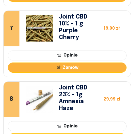
Joint CBD
10% – 1 g
7
19,00 zł
Purple
Cherry
Opinie
Zamów
Joint CBD
23% – 1g
8
29,99 zł
Amnesia
Haze
Opinie