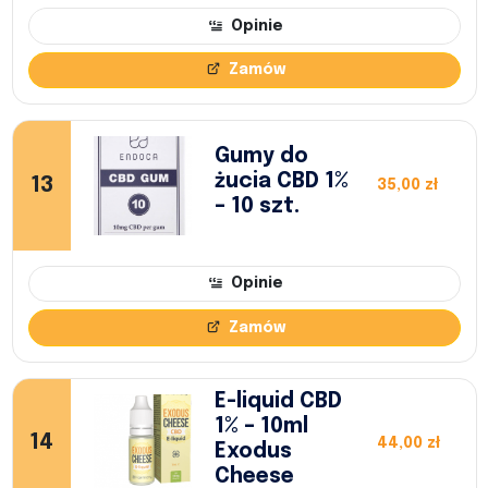
Opinie
Zamów
Gumy do
żucia CBD 1%
13
35,00 zł
– 10 szt.
Opinie
Zamów
E-liquid CBD
1% – 10ml
14
44,00 zł
Exodus
Cheese