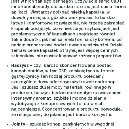
jest w nich takiego cennego? Oczywiście samo CBD i
inne kannabinoidy, ale bardzo istotna jest sama forma
aplikacji. Wystarczy połknąć miękką kapsułkę, w
dowolnym miejscu, gdziekolwiek jesteś. To bardzo
łatwe i komfortowe rozwiązanie, nie trzeba zakraplać
kropelek pod język, co w niektórych sytuacjach jest
problematyczne. W kapsułkach znajdziesz również
takie dodatki, jak melisa, melatonina czy kofeina, co
nadaje preparatowi dodatkowych właściwości. Dzięki
temu w cenie kapsułek otrzymujesz więcej cennych
składników, nie musisz kupować różnych preparatów.
Haszysz
– czyli bardzo skoncentrowana postać
kannabinoidów, w tym CBD, zamkniętych w formie
gęstej żywicy. Ten rodzaj produktu polecamy
szczególnie doświadczonym użytkownikom konopi.
Jeśli szukasz dużej mocy materiału roślinnego w
produkcie, haszysz będzie doskonałym rozwiązaniem.
Intensywny aromat, szybkie i mocne działanie
wydobywają z konopi siewnych to, co w nich
najcenniejsze. Skoncentrowanie produktu powoduje,
że relacja ceny do jakości jest bardzo korzystna.
Jointy
– szukasz konopi zamkniętych w wygodnej