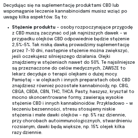
Decydując się na suplementację produktami CBD lub
wspomaganie leczenie kannabinoidami musisz wziąć po
uwagę kilka aspektów. Są to:
Stężenie produktu
– osoby rozpoczynające przygodę
z CBD muszą zaczynać od jak najniższych dawek – w
przypadku olejków CBD odpowiednie będzie stężenie
2,5%-5%. Tak niską dawką prowadzimy suplementację
przez 7-10 dni, następnie stężenie można zwiększyć,
jeśli oczekujesz silniejszego działania. Olejki
znajdziemy w stężeniach nawet do 50%. Te najsilniejsze
są przeznaczone do celów medycznych, ZAWSZE to
lekarz decyduje o terapii olejkami o dużej mocy.
Pamiętaj – w olejkach i innych preparatach obok CBD
znajdziesz również pozostałe kannabinoidy, np. CBG,
CBGA, CBDA, CBN, THC, THCA. Pasty, haszysz, kryształ to
mocno skoncentrowane formy, zawierają wysokie
stężenie CBD i innych kannabinoidów. Przykładowo – w
leczeniu bezsenności, stresu stosujemy niskie
stężenia i małe dawki olejków – np. 5% raz dziennie,
przy chorobach autoimmunologicznych, stwardnieniu
rozsianym, dawki będą większe, np. 15% olejek kilka
razy dziennie.