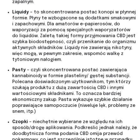
zapalnym.
Liquidy
– to skoncentrowana postać konopi w płynnej
formie. Płyny te wzbogacone są dodatkami smakowymi
i zapachowymi. Dla amatorów e-papierosów, do
waporyzacji za pomocą specjalnych waporyzatorów
do liquidów. Zaletą takiej formy przyjmowania CBD jest
szybka biodostępność, czyli przenikanie do organizmu
aktywnych składników. Liquidy nie zawierają nikotyny,
więc mogą, w pewnym zakresie, wspomóc walkę z
tytoniowym nałogiem.
Pasty
– czyli skoncentrowana postać zawierająca
kannabinoidy w formie plasteliny/ gęstej substancji.
Polecana doświadczonym użytkownikom, tym którzy
szukają produktu z dużą zawartością CBD i innymi
wartościowymi składnikami. To oznacza bardziej
ekonomiczny zakup. Pasta wykazuje szybkie działanie
poprawiające samopoczucie (niweluje lęk, problemy ze
snem, itp.)
Czopki
– niechętnie wybierane ze względu na ich
sposób/drogę aplikowania. Podkreślić jednak należy, że
doodbytnicza forma podania CBD omija przewód
pokarmowy, co jest szczególnie istotne w przypadku