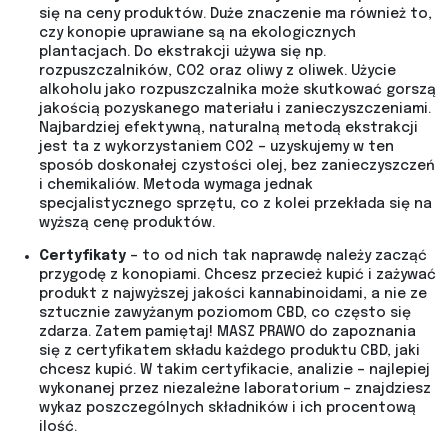
się na ceny produktów. Duże znaczenie ma również to,
czy konopie uprawiane są na ekologicznych
plantacjach. Do ekstrakcji używa się np.
rozpuszczalników, CO2 oraz oliwy z oliwek. Użycie
alkoholu jako rozpuszczalnika może skutkować gorszą
jakością pozyskanego materiału i zanieczyszczeniami.
Najbardziej efektywną, naturalną metodą ekstrakcji
jest ta z wykorzystaniem CO2 – uzyskujemy w ten
sposób doskonałej czystości olej, bez zanieczyszczeń
i chemikaliów. Metoda wymaga jednak
specjalistycznego sprzętu, co z kolei przekłada się na
wyższą cenę produktów.
Certyfikaty
– to od nich tak naprawdę należy zacząć
przygodę z konopiami. Chcesz przecież kupić i zażywać
produkt z najwyższej jakości kannabinoidami, a nie ze
sztucznie zawyżanym poziomom CBD, co często się
zdarza. Zatem pamiętaj! MASZ PRAWO do zapoznania
się z certyfikatem składu każdego produktu CBD, jaki
chcesz kupić. W takim certyfikacie, analizie – najlepiej
wykonanej przez niezależne laboratorium – znajdziesz
wykaz poszczególnych składników i ich procentową
ilość.