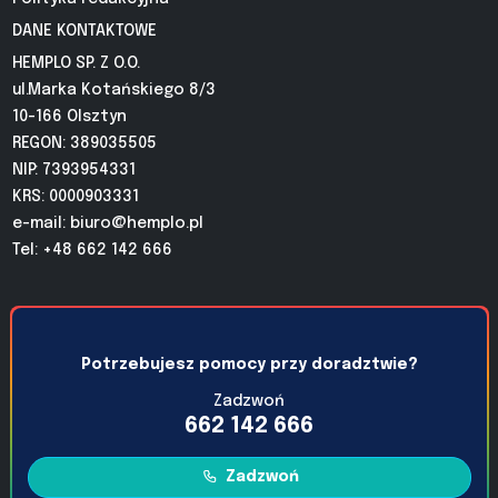
DANE KONTAKTOWE
HEMPLO SP. Z O.O.
ul.Marka Kotańskiego 8/3
10-166 Olsztyn
REGON: 389035505
NIP: 7393954331
KRS: 0000903331
e-mail:
biuro@hemplo.pl
Tel: +48 662 142 666
Potrzebujesz pomocy przy doradztwie?
Zadzwoń
662 142 666
Zadzwoń