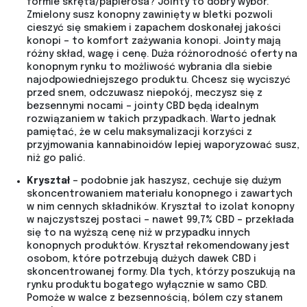
formie skręta/papierosa? Jointy to dobry wybór.
Zmielony susz konopny zawinięty w bletki pozwoli
cieszyć się smakiem i zapachem doskonałej jakości
konopi – to komfort zażywania konopi. Jointy mają
różny skład, wagę i cenę. Duża różnorodność oferty na
konopnym rynku to możliwość wybrania dla siebie
najodpowiedniejszego produktu. Chcesz się wyciszyć
przed snem, odczuwasz niepokój, meczysz się z
bezsennymi nocami – jointy CBD będą idealnym
rozwiązaniem w takich przypadkach. Warto jednak
pamiętać, że w celu maksymalizacji korzyści z
przyjmowania kannabinoidów lepiej waporyzować susz,
niż go palić.
Kryształ
– podobnie jak haszysz, cechuje się dużym
skoncentrowaniem materiału konopnego i zawartych
w nim cennych składników. Kryształ to izolat konopny
w najczystszej postaci – nawet 99,7% CBD – przekłada
się to na wyższą cenę niż w przypadku innych
konopnych produktów. Kryształ rekomendowany jest
osobom, które potrzebują dużych dawek CBD i
skoncentrowanej formy. Dla tych, którzy poszukują na
rynku produktu bogatego wyłącznie w samo CBD.
Pomoże w walce z bezsennością, bólem czy stanem