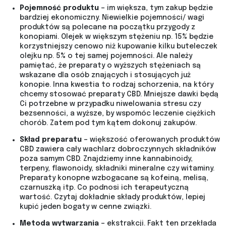
Pojemność produktu
– im większa, tym zakup będzie
bardziej ekonomiczny. Niewielkie pojemności/ wagi
produktów są polecane na początku przygody z
konopiami. Olejek w większym stężeniu np. 15% będzie
korzystniejszy cenowo niż kupowanie kilku buteleczek
olejku np. 5% o tej samej pojemności. Ale należy
pamiętać, że preparaty o wyższych stężeniach są
wskazane dla osób znających i stosujących już
konopie. Inna kwestia to rodzaj schorzenia, na który
chcemy stosować preparaty CBD. Mniejsze dawki będą
Ci potrzebne w przypadku niwelowania stresu czy
bezsenności, a wyższe, by wspomóc leczenie ciężkich
chorób. Zatem pod tym kątem dokonuj zakupów.
Skład preparatu
– większość oferowanych produktów
CBD zawiera cały wachlarz dobroczynnych składników
poza samym CBD. Znajdziemy inne kannabinoidy,
terpeny, flawonoidy, składniki mineralne czy witaminy.
Preparaty konopne wzbogacane są kofeiną, melisą,
czarnuszką itp. Co podnosi ich terapeutyczną
wartość. Czytaj dokładnie składy produktów, lepiej
kupić jeden bogaty w cenne związki.
Metoda wytwarzania
– ekstrakcji. Fakt ten przekłada