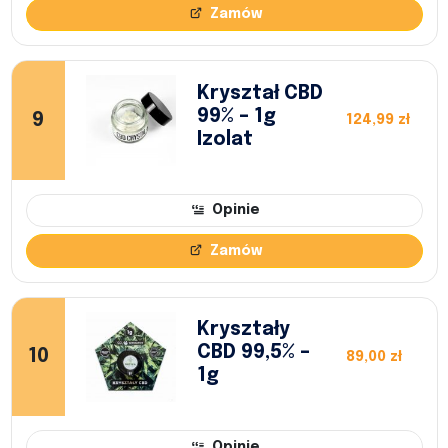
Zamów
Kryształ CBD
99% – 1g
9
124,99 zł
Izolat
Opinie
Zamów
Kryształy
CBD 99,5% –
10
89,00 zł
1g
Opinie