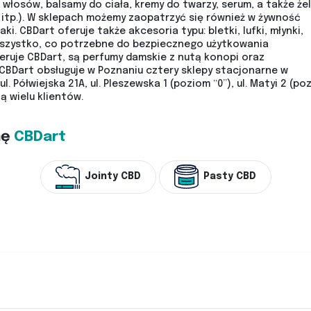
włosów, balsamy do ciała, kremy do twarzy, serum, a także że
itp.). W sklepach możemy zaopatrzyć się również w żywność
aki. CBDart oferuje także akcesoria typu: bletki, lufki, młynki,
 wszystko, co potrzebne do bezpiecznego użytkowania
ruje CBDart, są perfumy damskie z nutą konopi oraz
CBDart obsługuje w Poznaniu cztery sklepy stacjonarne w
ul. Półwiejska 21A, ul. Pleszewska 1 (poziom “0”), ul. Matyi 2 (po
ą wielu klientów.
mę
CBDart
Jointy CBD
Pasty CBD