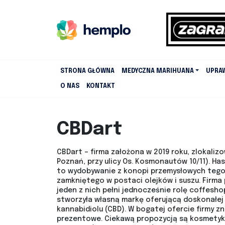
STRONA GŁÓWNA
MEDYCZNA MARIHUANA
UPRA
O NAS
KONTAKT
CBDart
CBDart – firma założona w 2019 roku, zlokali
Poznań, przy ulicy Os. Kosmonautów 10/11). Ha
to wydobywanie z konopi przemysłowych tego, 
zamkniętego w postaci olejków i suszu. Firma
jeden z nich pełni jednocześnie rolę coffes
stworzyła własną markę oferującą doskonałej
kannabidiolu (CBD). W bogatej ofercie firmy zna
prezentowe. Ciekawą propozycją są kosmetyki 