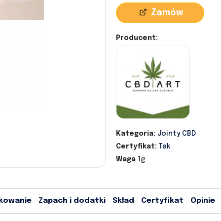
Zamów
Producent:
Kategoria:
Jointy CBD
Certyfikat:
Tak
Waga
1g
kowanie
Zapach i dodatki
Skład
Certyfikat
Opinie