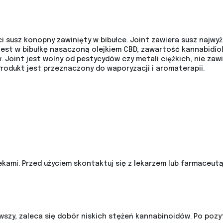
 susz konopny zawinięty w bibułce. Joint zawiera susz najwyż
jest w bibułkę nasączoną olejkiem CBD, zawartość kannabidio
Joint jest wolny od pestycydów czy metali ciężkich, nie zaw
odukt jest przeznaczony do waporyzacji i aromaterapii.
kami. Przed użyciem skontaktuj się z lekarzem lub farmaceutą
zy, zaleca się dobór niskich stężeń kannabinoidów. Po pozy