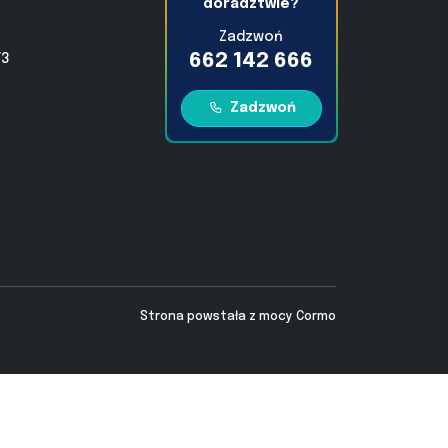
doradztwie?
Zadzwoń
662 142 666
/3
Zadzwoń
Strona powstała z mocy
Cormo