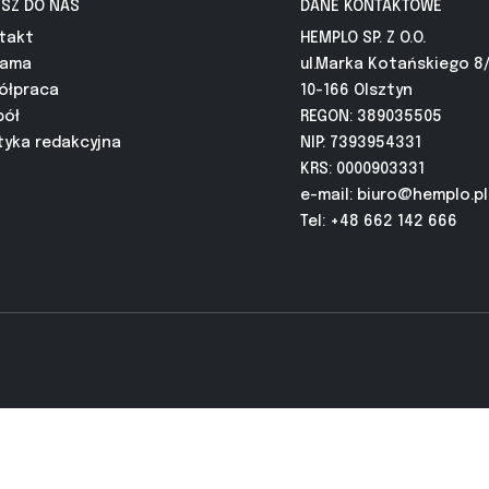
ISZ DO NAS
DANE KONTAKTOWE
takt
HEMPLO SP. Z O.O.
lama
ul.Marka Kotańskiego 8
ółpraca
10-166 Olsztyn
pół
REGON: 389035505
tyka redakcyjna
NIP: 7393954331
KRS: 0000903331
e-mail:
biuro@hemplo.pl
Tel: +48 662 142 666