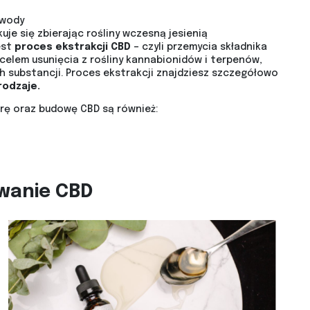
 wody
e się zbierając rośliny wczesną jesienią
est
proces ekstrakcji CBD
– czyli przemycia składnika
celem usunięcia z rośliny kannabionidów i terpenów,
h substancji. Proces ekstrakcji znajdziesz szczegółowo
rodzaje.
urę oraz budowę CBD są również:
owanie CBD