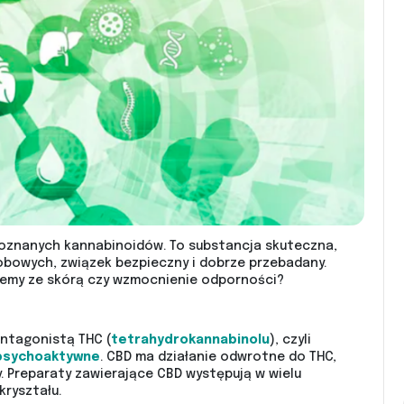
j, poznanych kannabinoidów. To substancja skuteczna,
bowych, związek bezpieczny i dobrze przebadany.
lemy ze skórą czy wzmocnienie odporności?
antagonistą THC (
tetrahydrokannabinolu
), czyli
 psychoaktywne
. CBD ma działanie odwrotne do THC,
 Preparaty zawierające CBD występują w wielu
kryształu.