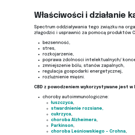
Właściwości i działanie 
Spectrum oddziaływania tego związku na orga
złagodzić i usprawnić za pomocą produktów 
bezsenność,
stres,
rozkojarzenie,
poprawa zdolności intelektualnych/ konce
zmniejszenie bólu, stanów zapalnych,
regulacja gospodarki energetycznej,
rozluźnienie mięśni.
CBD z powodzeniem wykorzystywane jest w l
choroby autoimmunologiczne:
łuszczyca
,
stwardnienie rozsiane,
cukrzyca
,
choroba Alzheimera
,
Parkinson
,
choroba Leśniowskiego – Crohna
,