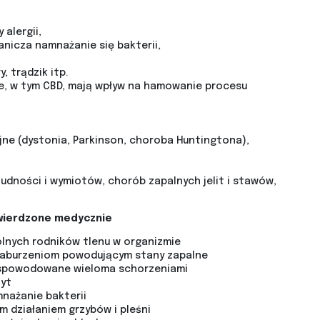
 alergii,
anicza namnażanie się bakterii,
, trądzik itp.
e, w tym CBD, mają wpływ na hamowanie procesu
ne (dystonia, Parkinson, choroba Huntingtona),
udności i wymiotów, chorób zapalnych jelit i stawów,
twierdzone medycznie
olnych rodników tlenu w organizmie
 zaburzeniom powodującym stany zapalne
e spowodowane wieloma schorzeniami
tyt
mnażanie bakterii
m działaniem grzybów i pleśni