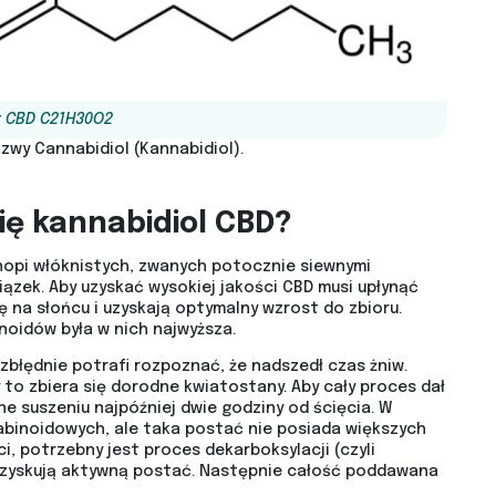
 CBD C21H30O2
azwy Cannabidiol (Kannabidiol).
ię kannabidiol CBD?
nopi włóknistych, zwanych potocznie siewnymi
iązek. Aby uzyskać wysokiej jakości CBD musi upłynąć
ię na słońcu i uzyskają optymalny wzrost do zbioru.
oidów była w nich najwyższa.
zbłędnie potrafi rozpoznać, że nadszedł czas żniw.
 to zbiera się dorodne kwiatostany. Aby cały proces dał
 suszeniu najpóźniej dwie godziny od ścięcia. W
abinoidowych, ale taka postać nie posiada większych
, potrzebny jest proces dekarboksylacji (czyli
uzyskują aktywną postać. Następnie całość poddawana