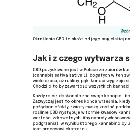
Wzór
Określenie CBD to skrót od jego angielskiej n
Jak i z czego wytwarza s
CBD pozyskiwane jest w Polsce ze zbiorów ko
(cannabis sativa sativa L), bogatych w ten zw
wiele czasu, aż rośliny, pąki konopi wygrzeją s
Chodzi o to by zawartość wszystkich kannabin
Każdy rolnik doskonale zna swoje konopie i be
Zazwyczaj jest to okres końca września, kiedy
pożądane efekty, kwiaty muszą zostać poddane
roślinie CBD występuje w formie kwasów kann
wartości zdrowotnych. Aby nabrały właściwości
podgrzania), w wyniku którego kannabinoidy 
jest procesowi ekstrakcji.