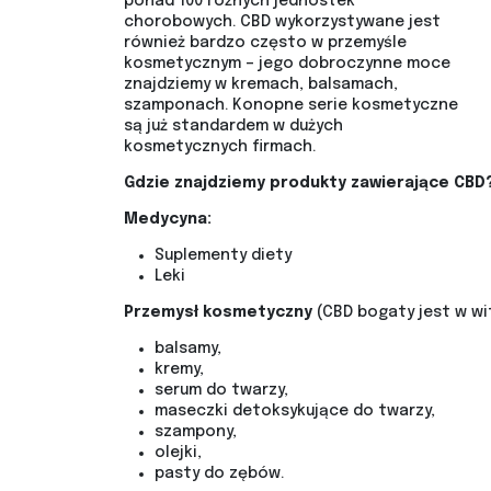
ponad 100 różnych jednostek
chorobowych. CBD wykorzystywane jest
również bardzo często w przemyśle
kosmetycznym – jego dobroczynne moce
znajdziemy w kremach, balsamach,
szamponach. Konopne serie kosmetyczne
są już standardem w dużych
kosmetycznych firmach.
Gdzie znajdziemy produkty zawierające CBD
Medycyna:
Suplementy diety
Leki
Przemysł kosmetyczny
(CBD bogaty jest w wita
balsamy,
kremy,
serum do twarzy,
maseczki detoksykujące do twarzy,
szampony,
olejki,
pasty do zębów.