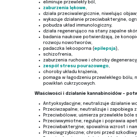
eliminuje przewlekły ból,
zaburzenia lękowe
,
działa przeciwalergicznie, niwelując objawy
wykazuje działanie przeciwbakteryjne, ogr
pobudza układ immunologiczny,
działa regenerująco na stany zapalne skóry
badania naukowe potwierdzają, że konopi
rozwoju nowotworów,
padaczka lekooporna (
epilepsja
),
schizofrenia,
zaburzenia ruchowe i choroby degeneracyj
zespół stresu pourazowego
,
choroby układu krążenia,
pomaga w łagodzeniu przewlekłego bólu, n
powikłań cukrzycowych.
Właściwości i działanie kannabinoidów – po
Antyoksydacyjne; neutralizuje działanie w
Przeciwzapalne; neutralizuje i zapobiega
Przeciwbólowe; uśmierza przewlekłe ból
Przeciwwymiotne; reguluje i poprawia ape
Przeciwbakteryjne; spowalnia wzrost i na
Przeciwgrzybiczne; chroni przed szkodliwy