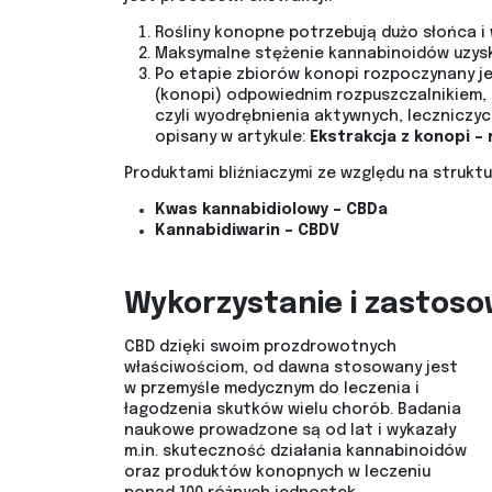
Rośliny konopne potrzebują dużo słońca i
Maksymalne stężenie kannabinoidów uzyskuj
Po etapie zbiorów konopi rozpoczynany j
(konopi) odpowiednim rozpuszczalnikiem, 
czyli wyodrębnienia aktywnych, leczniczyc
opisany w artykule:
Ekstrakcja z konopi – 
Produktami bliźniaczymi ze względu na strukt
Kwas kannabidiolowy – CBDa
Kannabidiwarin – CBDV
Wykorzystanie i zastos
CBD dzięki swoim prozdrowotnych
właściwościom, od dawna stosowany jest
w przemyśle medycznym do leczenia i
łagodzenia skutków wielu chorób. Badania
naukowe prowadzone są od lat i wykazały
m.in. skuteczność działania kannabinoidów
oraz produktów konopnych w leczeniu