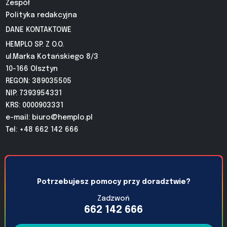
Zespół
Polityka redakcyjna
DANE KONTAKTOWE
HEMPLO SP. Z O.O.
ul.Marka Kotańskiego 8/3
10-166 Olsztyn
REGON: 389035505
NIP: 7393954331
KRS: 0000903331
e-mail:
biuro@hemplo.pl
Tel: +48 662 142 666
Potrzebujesz pomocy przy doradztwie?
Zadzwoń
662 142 666