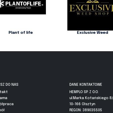
Plant of life
Exclusive Weed
ISZ DO NAS
DANE KONTAKTOWE
takt
HEMPLO SP. Z O.O.
lama
ul.Marka Kotańskiego 8
ółpraca
10-166 Olsztyn
pół
REGON: 389035505