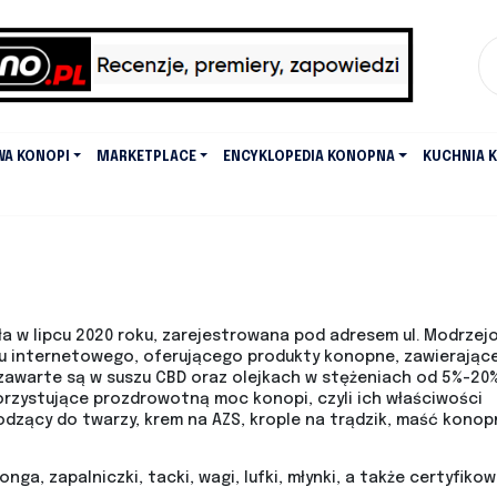
WA KONOPI
MARKETPLACE
ENCYKLOPEDIA KONOPNA
KUCHNIA 
ła w lipcu 2020 roku, zarejestrowana pod adresem ul. Modrzejo
pu internetowego, oferującego produkty konopne, zawierające
awarte są w suszu CBD oraz olejkach w stężeniach od 5%-20%
rzystujące prozdrowotną moc konopi, czyli ich właściwości
odzący do twarzy, krem na AZS, krople na trądzik, maść konop
nga, zapalniczki, tacki, wagi, lufki, młynki, a także certyfiko