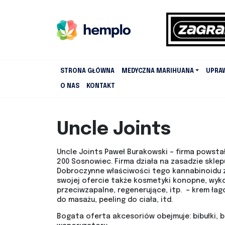
STRONA GŁÓWNA
MEDYCZNA MARIHUANA
UPRA
O NAS
KONTAKT
Uncle Joints
Uncle Joints Paweł Burakowski – firma powsta
200 Sosnowiec. Firma działa na zasadzie skle
Dobroczynne właściwości tego kannabinoidu z
swojej ofercie także kosmetyki konopne, wyko
przeciwzapalne, regenerujące, itp. – krem łag
do masażu, peeling do ciała, itd.
Bogata oferta akcesoriów obejmuje: bibułki, bo