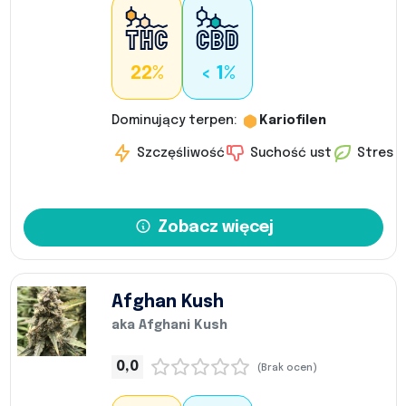
22%
< 1%
Dominujący terpen:
Kariofilen
Szczęśliwość
Suchość ust
Stres
Zobacz więcej
Afghan Kush
aka Afghani Kush
0,0
(Brak ocen)