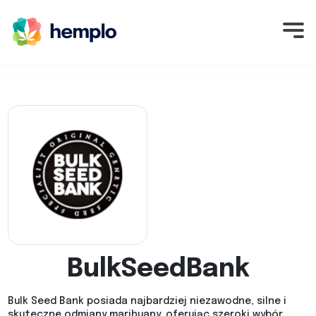
BulkSeedBank
Bulk Seed Bank posiada najbardziej niezawodne, silne i
skuteczne odmiany marihuany, oferując szeroki wybór