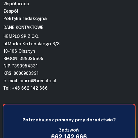
Współpraca
Zespół
Polityka redakcyjna
DANE KONTAKTOWE
HEMPLO SP. Z O.O.
ul.Marka Kotańskiego 8/3
10-166 Olsztyn
REGON: 389035505
NIP: 7393954331
KRS: 0000903331
e-mail:
biuro@hemplo.pl
Tel: +48 662 142 666
Potrzebujesz pomocy przy doradztwie?
Zadzwoń
662 142 666