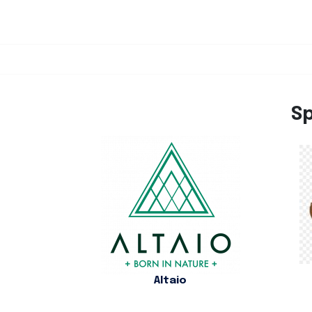
S
Altaio