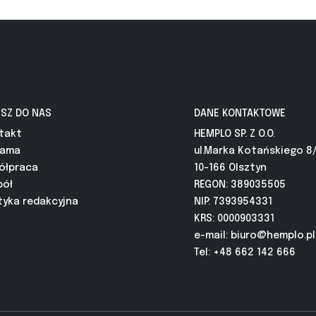
ISZ DO NAS
DANE KONTAKTOWE
takt
HEMPLO SP. Z O.O.
lama
ul.Marka Kotańskiego 8
ółpraca
10-166 Olsztyn
pół
REGON: 389035505
tyka redakcyjna
NIP: 7393954331
KRS: 0000903331
e-mail:
biuro@hemplo.pl
Tel: +48 662 142 666