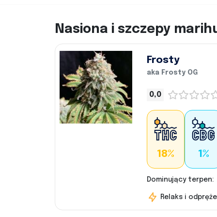
Nasiona i szczepy marih
Frosty
aka Frosty OG
0,0
18%
1%
Dominujący terpen:
Relaks i odpręże