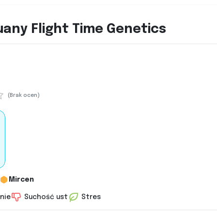
uany Flight Time Genetics
(Brak ocen)
Mircen
nie
Suchość ust
Stres