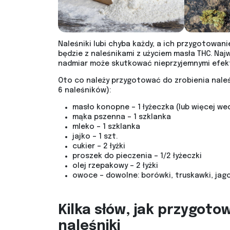
Naleśniki lubi chyba każdy, a ich przygotowani
będzie z naleśnikami z użyciem masła THC. Na
nadmiar może skutkować nieprzyjemnymi efek
Oto co należy przygotować do zrobienia naleś
6 naleśników):
masło konopne – 1 łyżeczka (lub więcej wed
mąka pszenna – 1 szklanka
mleko – 1 szklanka
jajko – 1 szt.
cukier – 2 łyżki
proszek do pieczenia – 1/2 łyżeczki
olej rzepakowy – 2 łyżki
owoce – dowolne: borówki, truskawki, jagod
Kilka słów, jak przygoto
naleśniki