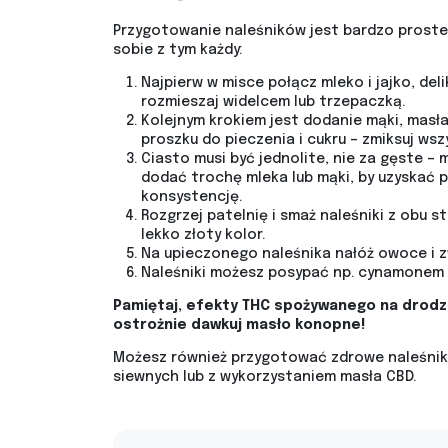
Przygotowanie naleśników jest bardzo proste
sobie z tym każdy:
Najpierw w misce połącz mleko i jajko, del
rozmieszaj widelcem lub trzepaczką.
Kolejnym krokiem jest dodanie mąki, masła
proszku do pieczenia i cukru – zmiksuj wsz
Ciasto musi być jednolite, nie za gęste –
dodać trochę mleka lub mąki, by uzyskać 
konsystencję.
Rozgrzej patelnię i smaż naleśniki z obu s
lekko złoty kolor.
Na upieczonego naleśnika nałóż owoce i zw
Naleśniki możesz posypać np. cynamonem 
Pamiętaj, efekty THC spożywanego na drodze
ostrożnie dawkuj masło konopne!
Możesz również przygotować zdrowe naleśniki
siewnych lub z wykorzystaniem masła CBD.