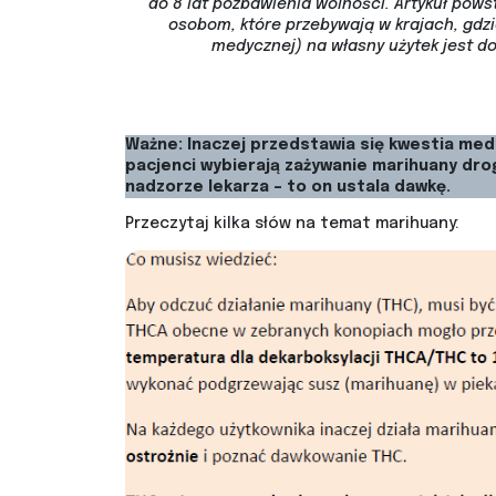
do 8 lat pozbawienia wolności. Artykuł pow
osobom, które przebywają w krajach, gdz
medycznej) na własny użytek jest d
Ważne: Inaczej przedstawia się kwestia medy
pacjenci wybierają zażywanie marihuany dro
nadzorze lekarza – to on ustala dawkę.
Przeczytaj kilka słów na temat marihuany: