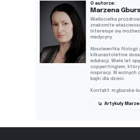
O autorze:
Marzena Gbur
Wielbicielka prozdrow
znakomite właściwoś
Interesuje się możliw
medycyny.
Absolwentka filologii
kilkunastoletnie doś
edukacji. Wiele lat sp
copywritingiem, który
inspiracji. W wolnych 
bajki dla dzieci.
Kontakt:
m.gburska-b
Artykuły Marz