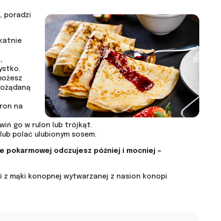
, poradzi
ikatnie
,
ystko.
 możesz
pożądaną
tron na
iń go w rulon lub trójkąt.
lub polać ulubionym sosem.
 pokarmowej odczujesz później i mocniej –
 z mąki konopnej wytwarzanej z nasion konopi