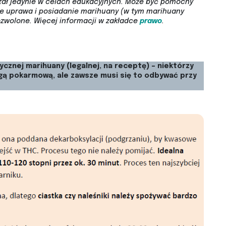
stał jedynie w celach edukacyjnych. Może być pomocny
ie uprawa i posiadanie marihuany (w tym marihuany
ozwolone.
Więcej informacji w zakładce
prawo
.
cznej marihuany (legalnej, na receptę) – niektórzy
gą pokarmową, ale zawsze musi się to odbywać przy