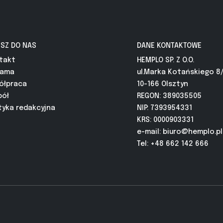
ISZ DO NAS
DANE KONTAKTOWE
takt
HEMPLO SP. Z O.O.
lama
ul.Marka Kotańskiego 8
ółpraca
10-166 Olsztyn
pół
REGON: 389035505
tyka redakcyjna
NIP: 7393954331
KRS: 0000903331
e-mail:
biuro@hemplo.pl
Tel: +48 662 142 666