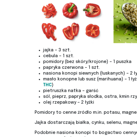
jajka – 3 szt.
cebula – 1 szt.
pomidory (bez skóry/krojone) – 1 puszka
papryka czerwona – 1 szt.
nasiona konopi siewnych (łuskanych) – 2 ły
masło konopne lub susz (marihuana) – 1 ły
THC
)
pietruszka natka – garść
sól, pieprz, papryka słodka, ostra, kmin rz
olej rzepakowy – 2 łyżki
Pomidory to cenne źródło m.in. potasu, magnezu, 
Jajka dostarczają białka, cynku, selenu, magnez
Podobnie nasiona konopi to bogactwo cennych z