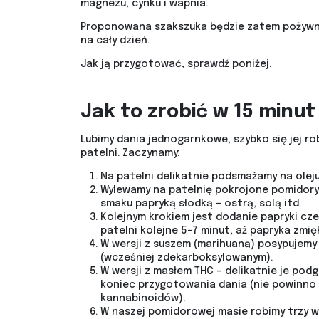
magnezu, cynku i wapnia.
Proponowana szakszuka będzie zatem pożywny
na cały dzień.
Jak ją przygotować, sprawdź poniżej.
Jak to zrobić w 15 minut
Lubimy dania jednogarnkowe, szybko się jej ro
patelni. Zaczynamy:
Na patelni delikatnie podsmażamy na oleju
Wylewamy na patelnię pokrojone pomidory 
smaku papryką słodką – ostrą, solą itd.
Kolejnym krokiem jest dodanie papryki c
patelni kolejne 5-7 minut, aż papryka zmięk
W wersji z suszem (marihuaną) posypujem
(wcześniej zdekarboksylowanym).
W wersji z masłem THC – delikatnie je podg
koniec przygotowania dania (nie powinno 
kannabinoidów).
W naszej pomidorowej masie robimy trzy wg