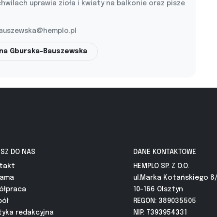
chwilach uprawia zioła i kwiaty na balkonie oraz pisze
auszewska@hemplo.pl
ena Gburska-Bauszewska
ISZ DO NAS
DANE KONTAKTOWE
takt
HEMPLO SP. Z O.O.
lama
ul.Marka Kotańskiego 8
ółpraca
10-166 Olsztyn
pół
REGON: 389035505
tyka redakcyjna
NIP: 7393954331