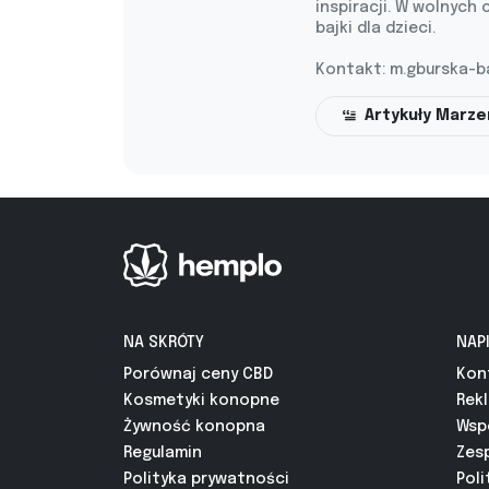
inspiracji. W wolnych 
bajki dla dzieci.
Kontakt:
m.gburska-b
Artykuły Marz
NA SKRÓTY
NAP
Porównaj ceny CBD
Kon
Kosmetyki konopne
Rek
Żywność konopna
Wsp
Regulamin
Zes
Polityka prywatności
Poli