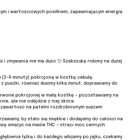
m i wartościowych posiłkiem, zapewniającym energię
bi i zmywania nie ma dużo 🙂 Szakszukę robimy na dużej
 (3-4 minuty) pokrojoną w kostkę cebulę.
z puszki, również dusimy kilka minut, doprawiamy do
zerwone pokrojonej w małą kostkę – pozostawiamy na
nie, ale nie odejdzie z niej skóra.
y zawartość na patelni rozdrobnionym suszem
rzewamy, by stało się miękkie i dodajemy do całości na
się smażyć na maśle THC – straci moc cennych
łębienia łyżką i do każdego wbijamy po jajku, czekamy