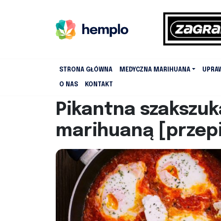
STRONA GŁÓWNA
MEDYCZNA MARIHUANA
UPRA
O NAS
KONTAKT
Pikantna szakszu
marihuaną [przep