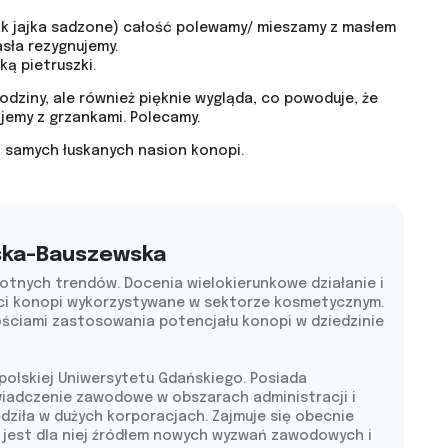
ak jajka sadzone) całość polewamy/ mieszamy z masłem
asła rezygnujemy.
ą pietruszki.
odziny, ale również pięknie wygląda, co powoduje, że
jemy z grzankami. Polecamy.
ko samych łuskanych nasion konopi.
ska-Bauszewska
otnych trendów. Docenia wielokierunkowe działanie i
ci konopi wykorzystywane w sektorze kosmetycznym.
ościami zastosowania potencjału konopi w dziedzinie
 polskiej Uniwersytetu Gdańskiego. Posiada
wiadczenie zawodowe w obszarach administracji i
ędziła w dużych korporacjach. Zajmuje się obecnie
 jest dla niej źródłem nowych wyzwań zawodowych i