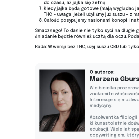
do czasu, aż jajka się zetną.
Kiedy jajka będą gotowe (mają wyglądać j
THC – uwaga: jeżeli użyliśmy już suszu – z m
Całość posypujemy nasionami konopi i natk
Smacznego! To danie nie tylko syci na długie g
śniadanie będzie również ucztą dla oczu. Poda
Rada: W wersji bez THC, użyj suszu CBD lub tyl
O autorze:
Marzena Gbur
Wielbicielka prozdrow
znakomite właściwoś
Interesuje się możliw
medycyny.
Absolwentka filologii
kilkunastoletnie doś
edukacji. Wiele lat sp
copywritingiem, który