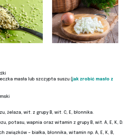
żki
żeczka masła lub szczypta suszu (
jak zrobić masło z
ymski
żelaza, wit. z grupy B, wit. C, E, błonnika.
u, potasu, wapnia oraz witamin z grupy B, wit. A, E, K, D.
wiązków – białka, błonnika, witamin np. A, E, K, B,