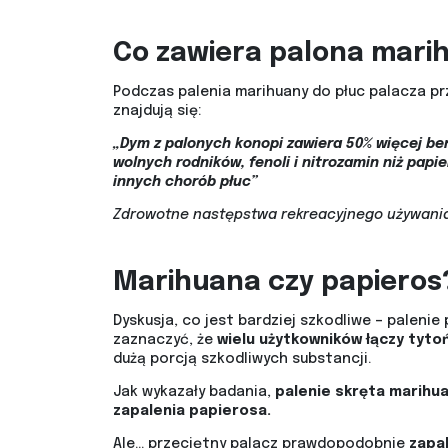
Co zawiera palona mari
Podczas palenia marihuany do płuc palacza pr
znajdują się:
„Dym z palonych konopi zawiera 50% więcej be
wolnych rodników, fenoli i nitrozamin niż papi
innych chorób płuc”
Zdrowotne następstwa rekreacyjnego używania
Marihuana czy papieros
Dyskusja, co jest bardziej szkodliwe – paleni
zaznaczyć, że
wielu użytkowników łączy tyto
dużą porcją szkodliwych substancji.
Jak wykazały badania,
palenie skręta marihua
zapalenia papierosa.
Ale… przeciętny palacz prawdopodobnie
zapal