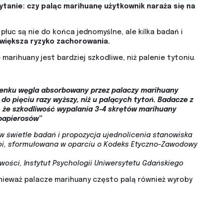
ytanie: czy paląc marihuanę użytkownik naraża się na
płuc są nie do końca jednomyślne, ale kilka badań i
 zwiększa ryzyko zachorowania.
 marihuany jest bardziej szkodliwe, niż palenie tytoniu.
tlenku węgla absorbowany przez palaczy marihuany
 do pięciu razy wyższy, niż u palących tytoń. Badacze z
ą, że szkodliwość wypalania 3-4 skrętów marihuany
papierosów”
świetle badań i propozycja ujednolicenia stanowiska
pi, sformułowana w oparciu o Kodeks Etyczno-Zawodowy
wości, Instytut Psychologii Uniwersytetu Gdańskiego
ieważ palacze marihuany często palą również wyroby