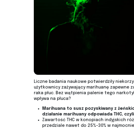
Liczne badania naukowe potwierdziły niekorzy
użytkownicy zażywający marihuanę zapewne zad
raka płuc. Bez wątpienia palenie tego narkot
wpływa na płuca?
Marihuana to susz pozyskiwany z żeński
działanie marihuany odpowiada THC, czyl
Zawartość THC w konopiach indyjskich róż
przedziale nawet do 25%-30% w najmocnie