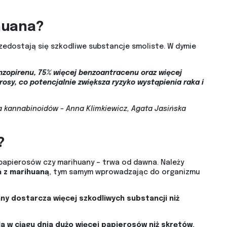
huana?
zedostają się szkodliwe substancje smoliste. W dymie
nzopirenu, 75% więcej benzoantracenu oraz więcej
erosy, co potencjalnie zwiększa ryzyko wystąpienia raka i
 kannabinoidów – Anna Klimkiewicz, Agata Jasińska
?
e papierosów czy marihuany – trwa od dawna. Należy
ń z marihuaną
, tym samym wprowadzając do organizmu
ny dostarcza więcej szkodliwych substancji niż
a w ciągu dnia dużo więcej papierosów niż skrętów
,