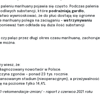
 paleniu marihuany pojawia się często. Podczas palenia
kodliwych substancji, które
podrażniają gardło,
at łatwo wywnioskować, że do płuc dostają się ogromne
ie marihuany polega na zaciąganiu –
wstrzymywaniu
 ponieważ tam odkłada się duża ilość substancji
czy paląc przez długi okres czasu marihuanę, zachoruje
ie można.
y wiesz, że:
 diagnozowany nowotwór w Polsce.
czyna zgonów – ponad 23 tys. rocznie.
wansowanym stadium (nieoperacyjnym), a przeżywalność
ę na poziomie tylko 14,4%.
1-rekomendacje-zmian/ – raport z czerwca 2021 roku