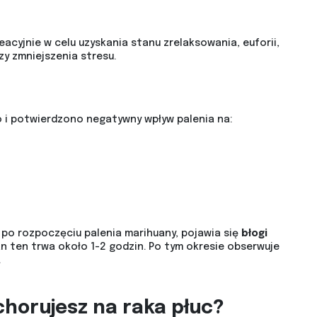
eacyjnie w celu uzyskania stanu zrelaksowania, euforii,
zy zmniejszenia stresu.
o i potwierdzono negatywny wpływ palenia na:
t po rozpoczęciu palenia marihuany, pojawia się
błogi
an ten trwa około 1-2 godzin. Po tym okresie obserwuje
.
horujesz na raka płuc?