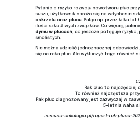
Pytanie o ryzyko rozwoju nowotworu płuc przy
suszu, użytkownik naraża się na wdychanie sz
oskrzela oraz płuca
. Paląc np. przez kilka l
ilości szkodliwych związków. Co więcej, palen
dymu w płucach
, co jeszcze potęguje ryzyko,
smolistych.
Nie można udzielić jednoznacznej odpowiedzi, 
się na raka płuc. Ale wykluczyć tego również n
Cz
Rak płuc to najczęściej
To również najczęstsza przy
Rak płuc diagnozowany jest zazwyczaj w zaa
5-letnia waha si
immuno-onkologia.pl/raport-rak-pluca-202