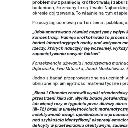
problemów z pamięcią krótkotrwałą i zabur
badaniach, że zmiany te są trwałe. Najbardzie
okresie dojrzewania. To właśnie na tym etapi
Przeczytaj, co mówią na ten temat publikacje:
„Udokumentowano również negatywny wpływ ko
koncentracji. Pamięć krótkotrwała to proces n
badań laboratoryjnych osoby pod wpływem mar
rzeczy, których nauczyły się wcześniej, wykaz
zapamiętywania nowych faktów”
Konsekwencje używania i nadużywania marihuan
Dąbrowska, Ewa Miturska, Jacek Moskalewicz, 
Jedno z badań przeprowadzone na uczniach wyk
obniżone np. umiejętności matematyczne i pro
„Block i Ghoneim zestawili wyniki standardow
przestrzeni kilku lat. Wyniki badań potwierdza
lub więcej razy w tygodniu przez dłuższy okre
(N=72) braki w umiejętnościach matematycznyc
selektywność uwagi, upośledzenie w procesach
nad szybkością identyfikacji ekspresji emocjo
deficyty w przetwarzaniu afektywnym, zauwa