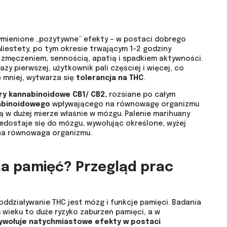
ymienione „pozytywne” efekty – w postaci dobrego
 Niestety, po tym okresie trwającym 1-2 godziny
 zmęczeniem, sennością, apatią i spadkiem aktywności.
y pierwszej, użytkownik pali częściej i więcej, co
ę mniej, wytwarza się
tolerancja na THC
.
y kannabinoidowe CB1/ CB2,
rozsiane po całym
abinoidowego
wpływającego na równowagę organizmu
 w dużej mierze właśnie w mózgu. Palenie marihuany
edostaje się do mózgu, wywołując określone, wyżej
ana równowaga organizmu.
a pamięć? Przegląd prac
działywanie THC jest mózg i funkcje pamięci. Badania
 wieku to duże ryzyko zaburzeń pamięci, a w
wołuje natychmiastowe efekty w postaci