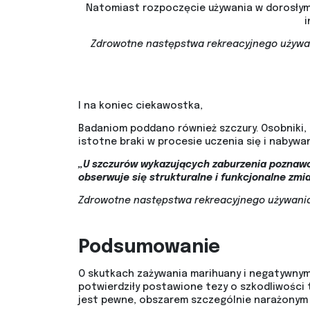
Natomiast rozpoczęcie używania w dorosłym 
i
Zdrowotne następstwa rekreacyjnego używan
I na koniec ciekawostka,
Badaniom poddano również szczury. Osobniki, 
istotne braki w procesie uczenia się i nabywa
„U szczurów wykazujących zaburzenia poznawcz
obserwuje się strukturalne i funkcjonalne zmi
Zdrowotne następstwa rekreacyjnego używania
Podsumowanie
O skutkach zażywania marihuany i negatywnym
potwierdziły postawione tezy o szkodliwości t
jest pewne, obszarem szczególnie narażonym 