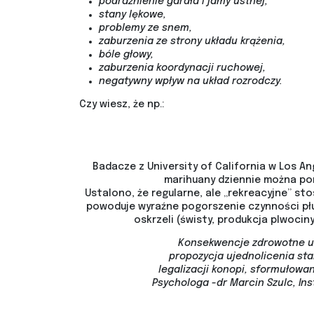
podrażnienie gardła i jamy ustnej,
stany lękowe,
problemy ze snem,
zaburzenia ze strony układu krążenia,
bóle głowy,
zaburzenia koordynacji ruchowej,
negatywny wpływ na układ rozrodczy.
Czy wiesz, że np.:
Badacze z University of California w Los A
marihuany dziennie można po
Ustalono, że regularne, ale „rekreacyjne” st
powoduje wyraźne pogorszenie czynności płuc
oskrzeli (świsty, produkcja plwociny
Konsekwencje zdrowotne uż
propozycja ujednolicenia s
legalizacji konopi, sformułow
Psychologa -dr Marcin Szulc, In