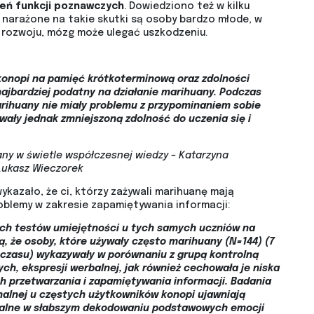
zeń funkcji poznawczych
. Dowiedziono też w kilku
j narażone na takie skutki są osoby bardzo młode, w
e rozwoju, mózg może ulegać uszkodzeniu.
nopi na pamięć krótkoterminową oraz zdolności
ajbardziej podatny na działanie marihuany. Podczas
ihuany nie miały problemu z przypominaniem sobie
ywały jednak zmniejszoną zdolność do uczenia się i
y w świetle współczesnej wiedzy – Katarzyna
Łukasz Wieczorek
azało, że ci, którzy zażywali marihuanę mają
blemy w zakresie zapamiętywania informacji:
ych testów umiejętności u tych samych uczniów na
ją, że osoby, które używały często marihuany (N=144) (7
s czasu) wykazywały w porównaniu z grupą kontrolną
h, ekspresji werbalnej, jak również cechowała je niska
 przetwarzania i zapamiętywania informacji. Badania
nalnej u częstych użytkowników konopi ujawniają
żalne w słabszym dekodowaniu podstawowych emocji