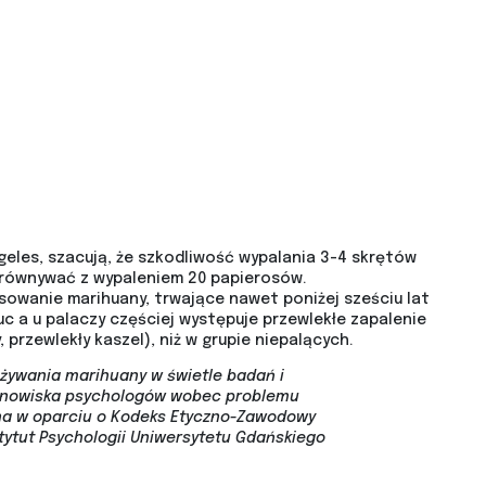
ngeles, szacują, że szkodliwość wypalania 3-4 skrętów
równywać z wypaleniem 20 papierosów.
osowanie marihuany, trwające nawet poniżej sześciu lat
 a u palaczy częściej występuje przewlekłe zapalenie
, przewlekły kaszel), niż w grupie niepalących.
ywania marihuany w świetle badań i
tanowiska psychologów wobec problemu
ana w oparciu o Kodeks Etyczno-Zawodowy
stytut Psychologii Uniwersytetu Gdańskiego