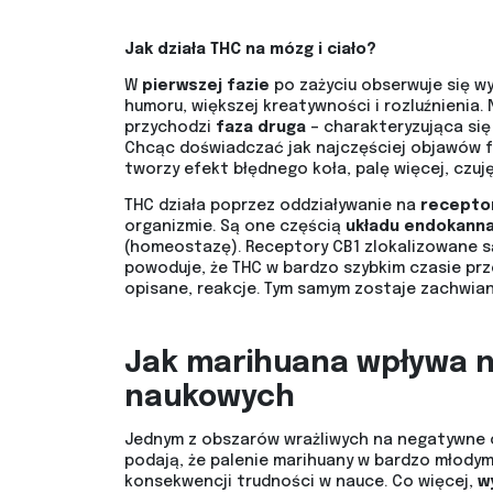
Jak działa THC na mózg i ciało?
W
pierwszej fazie
po zażyciu obserwuje się w
humoru, większej kreatywności i rozluźnienia.
przychodzi
faza druga
– charakteryzująca się
Chcąc doświadczać jak najczęściej objawów faz
tworzy efekt błędnego koła, palę więcej, czuj
THC działa poprzez oddziaływanie na
receptor
organizmie. Są one częścią
układu endokann
(homeostazę). Receptory CB1 zlokalizowane są
powoduje, że THC w bardzo szybkim czasie prz
opisane, reakcje. Tym samym zostaje zachwi
Jak marihuana wpływa n
naukowych
Jednym z obszarów wrażliwych na negatywne od
podają, że palenie marihuany w bardzo młodym
konsekwencji trudności w nauce. Co więcej,
wy