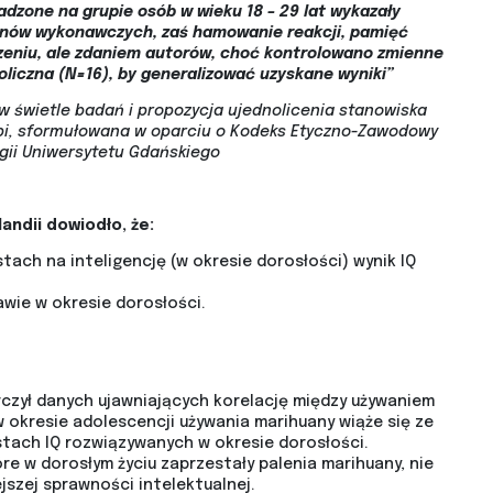
dzone na grupie osób w wieku 18 – 29 lat wykazały
lanów wykonawczych, zaś hamowanie reakcji, pamięć
rzeniu, ale zdaniem autorów, choć kontrolowano zmienne
liczna (N=16), by generalizować uzyskane wyniki”
świetle badań i propozycja ujednolicenia stanowiska
pi, sformułowana w oparciu o Kodeks Etyczno-Zawodowy
ogii Uniwersytetu Gdańskiego
ndii dowiodło, że:
ach na inteligencję (w okresie dorosłości) wynik IQ
wie w okresie dorosłości.
rczył danych ujawniających korelację między używaniem
 okresie adolescencji używania marihuany wiąże się ze
tach IQ rozwiązywanych w okresie dorosłości.
re w dorosłym życiu zaprzestały palenia marihuany, nie
jszej sprawności intelektualnej.