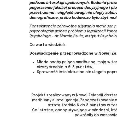
podczas interakcji społecznych. Badania prowa
pogorszenie jakości procesu decyzyjnego i p
przestrzenna
i
ciągłość uwagi nie uległy zabu
demograficzne, próba badawcza była zbyt mało
Konsekwencje zdrowotne używania marihuany w 
psychologów wobec problemu legalizacji kono
Psychologa – dr Marcin Szulc, Instytut Psychol
Co warto wiedzieć:
Doświadczenie przeprowadzone w Nowej Zela
Młode osoby palące marihuanę, mają w test
niższy średnio o 6-8 punktów,
Sprawność intelektualna nie ulegała popra
Projekt zrealizowany w Nowej Zelandii dosta
marihuany a inteligencją. Zapoczątkowanie w
stratą średnio 6 do 8 punktów w tes
Co istotne, osoby używające w młodości, któ
powróciły do wcześnie