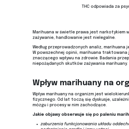
THC odpowiada za psyc
Marihuana w świetle prawa jest narkotykiem w P
zażywanie, handlowanie jest nielegalne.
Według przeprowadzonych analiz, marihuana jes
W powszechnej opinii, marihuana traktowana j
znaczącego wpływu na zdrowie. Badania przep
niepożądanych skutków zażywania marihuany. O
Wpływ marihuany na or
Wpływ marihuany na organizm jest wielokierun
fizycznego. Od lat toczą się dyskusje, uzależn
mózgu i procesy w nim zachodzące.
Jakie objawy obserwuje się po paleniu marih
zaburzenia funkcjonowania układu oddecho