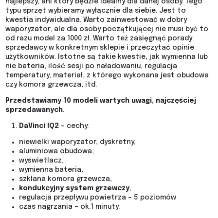
najlepszy, ani który będzie idealny dla danej osoby. Tego
typu sprzęt wybieramy wyłącznie dla siebie. Jest to
kwestia indywidualna. Warto zainwestować w dobry
waporyzator, ale dla osoby początkującej nie musi być to
od razu model za 1000 zł. Warto też zasięgnąć porady
sprzedawcy w konkretnym sklepie i przeczytać opinie
użytkowników. Istotne są takie kwestie, jak wymienna lub
nie bateria, ilość sesji po naładowaniu, regulacja
temperatury, materiał, z którego wykonana jest obudowa
czy komora grzewcza, itd.
Przedstawiamy 10 modeli wartych uwagi, najczęściej
sprzedawanych.
DaVinci IQ2
– cechy:
niewielki waporyzator, dyskretny,
aluminiowa obudowa,
wyświetlacz,
wymienna bateria,
szklana komora grzewcza,
kondukcyjny system grzewczy
,
regulacja przepływu powietrza – 5 poziomów
czas nagrzania – ok.1 minuty.