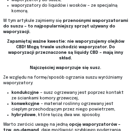
waporyzatory do suszu,
waporyzatory do liquidów i wosków – ze specjalną
komorą.
W tym artykule zajmiemy się
przenośnymi waporyzatorami
do suszu – to najpopularniejszy sprzęt używany do
waporyzacji.
Zapamiętaj ważne kwestie: nie waporyzujemy olejków
CBD! Mogą trwale uszkodzić waporyzator. Do
waporyzacji przeznaczone są liquidy CBD – mają inny
skład.
Najczęściej waporyzuje się susz.
Ze względu na formę/sposób ogrzania suszu wyróżniamy
waporyzatory:
kondukcyjne
– susz ogrzewany jest poprzez kontakt
ze ściankami komory grzewczej,
konwekcyjne
– materiał roślinny ogrzewany jest
ciepłym przechodzącym przez niego powietrzem,
hybrydowe
, które łączą dwa ww. sposoby.
Warto zwrócić uwagę na jedną
opcję waporyzatorów –
tzw. on-demand
, daje możliwość szybkiego podgrzania