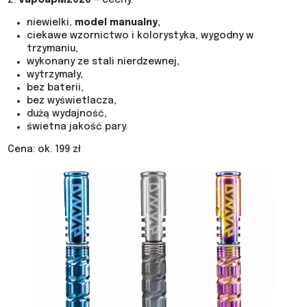
2.
VapCapM2020
– cechy:
niewielki,
model manualny
,
ciekawe wzornictwo i kolorystyka, wygodny w
trzymaniu,
wykonany ze stali nierdzewnej,
wytrzymały,
bez baterii,
bez wyświetlacza,
dużą wydajność,
świetna jakość pary.
Cena: ok. 199 zł