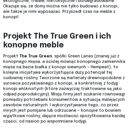
ekologiczne, trwałe, nietoksyczne i biodegradowalne.
Okazuje się, że domy można nie tylko budować z konopi,
ale także je nimi wyposażać. Przyszedł czas na meble z
konopi!
Projekt The True Green i ich
konopne meble
Projekt
The True Green
, spółki Green Lanes (znanej już z
konopnego mięsa, a ściślej mówiąc konopnego zamiennika
mięsa na bazie białka z konopi siewnych – Hempeat), to
kolejna inicjatywa wykorzystująca duży potencjał tej
cudownej rośliny. Tworzone są materiały drewnopodobne z
surowca pozyskiwanego z konopi, a konkretniej z łodyg
konopi włóknistych (które zazwyczaj traktowane są jako
odpad poprodukcyjny). Misją firmy jest szukanie równowagi
pomiędzy potrzebami konsumentów a sytuacją malejących
zasobów naturalnych. I wykorzystywanie tego, co przez
innych jest pomijane lub odrzucane – konopie to bowiem
wyjątkowe rośliny, dające możliwość spożytkowania każdej
części, od nasion po wspomniane łodygi.