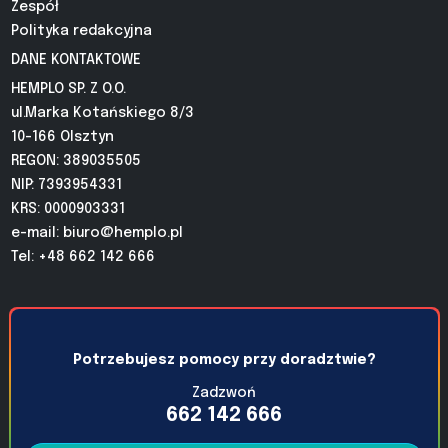
Zespół
Polityka redakcyjna
DANE KONTAKTOWE
HEMPLO SP. Z O.O.
ul.Marka Kotańskiego 8/3
10-166 Olsztyn
REGON: 389035505
NIP: 7393954331
KRS: 0000903331
e-mail:
biuro@hemplo.pl
Tel: +48 662 142 666
Potrzebujesz pomocy przy doradztwie?
Zadzwoń
662 142 666