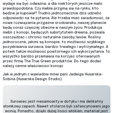
wydaje się być odważna, a dla niektórych jeszcze mało
prawdopodobna. Czy meble przyjmą się na rynku, kto
będzie je kupował? Trudno jednoznacznie dziś udzielić
odpowiedzi na te pytania. Ale trzeba mieć świadomość, że
nowe rozwiązania przyjazne środowisku, naszej planecie
będą coraz częściej obecne w naszym życiu. Produkcja
mebli z konopi, będących substytutem drewna, pozwala
oszczędzać i chronić naturalne zasoby lasów. Rośliny
jednoroczne, jakimi są konopie, to możliwość szybkiego
pozyskiwania surowca, bardzo trwałego i wytrzymałego. A
potem także możliwość powtórnego ich wykorzystania. To
wszystko bardzo przemawia na korzyść oferowanych
przez firmę The True Green produktów. Do tego dodać
należy cenne właściwości konopi.
Jak w jednym z wywiadów mówi pani Jadwiga Husarska-
Sobina (Husarska Design Studio):
Surowiec jest niesamowity w dotyku i ma delikatny
słomkowy zapach. Nawet stolarze byli zafascynowani jego
wonią. Ponadto, dzięki dużej ilości włókien, materiał jest