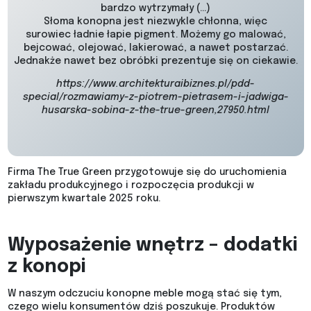
bardzo wytrzymały (…)
Słoma konopna jest niezwykle chłonna, więc
surowiec ładnie łapie pigment. Możemy go malować,
bejcować, olejować, lakierować, a nawet postarzać.
Jednakże nawet bez obróbki prezentuje się on ciekawie.
https://www.architekturaibiznes.pl/pdd-
special/rozmawiamy-z-piotrem-pietrasem-i-jadwiga-
husarska-sobina-z-the-true-green,27950.html
Firma The True Green przygotowuje się do uruchomienia
zakładu produkcyjnego i rozpoczęcia produkcji w
pierwszym kwartale 2025 roku.
Wyposażenie wnętrz – dodatki
z konopi
W naszym odczuciu konopne meble mogą stać się tym,
czego wielu konsumentów dziś poszukuje. Produktów