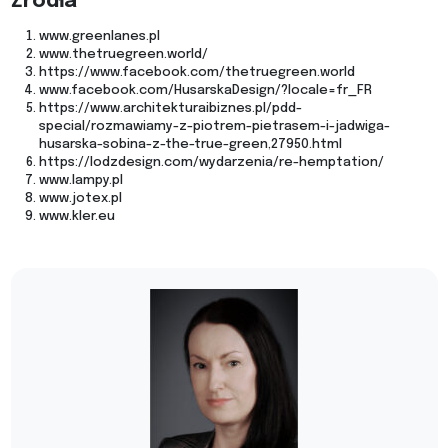
Źródła
www.greenlanes.pl
www.thetruegreen.world/
https://www.facebook.com/thetruegreen.world
www.facebook.com/HusarskaDesign/?locale=fr_FR
https://www.architekturaibiznes.pl/pdd-
special/rozmawiamy-z-piotrem-pietrasem-i-jadwiga-
husarska-sobina-z-the-true-green,27950.html
https://lodzdesign.com/wydarzenia/re-hemptation/
www.lampy.pl
www.jotex.pl
www.kler.eu