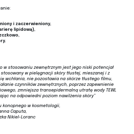
anie:
iony i zaczerwieniony,
ierę lipidową),
szczkowo,
ry.
o w stosowaniu zewnętrznym jest jego niski potencjał
tosowany w pielęgnacji skóry tłustej, mieszanej i z
ię wchłania, nie pozostawia na skórze tłustego filmu,
ałanie czynników zewnętrznych, poprzez zapewnienie
kowego, zmniejsza transepidermalną utratę wody TEWL
ając na odpowiedni poziom nawilżenia skóry”
u konopnego w kosmetologii,
anna Caputa,
zka Nikiel-Loranc