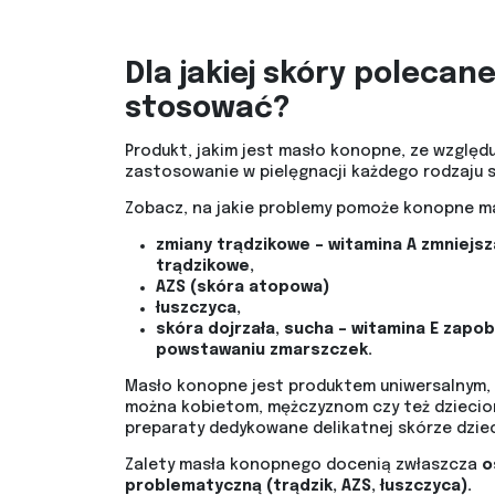
Dla jakiej skóry polecan
stosować?
Produkt, jakim jest masło konopne, ze względ
zastosowanie w pielęgnacji każdego rodzaju s
Zobacz, na jakie problemy pomoże konopne ma
zmiany trądzikowe – witamina A zmniejsz
trądzikowe,
AZS (skóra atopowa)
łuszczyca,
skóra dojrzała, sucha – witamina E zapo
powstawaniu zmarszczek.
Masło konopne jest produktem uniwersalnym, 
można kobietom, mężczyznom czy też dziecio
preparaty dedykowane delikatnej skórze dziec
Zalety masła konopnego docenią zwłaszcza
o
problematyczną (trądzik, AZS, łuszczyca).