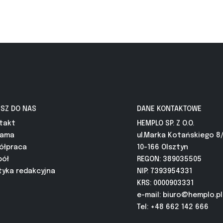
ISZ DO NAS
DANE KONTAKTOWE
takt
HEMPLO SP. Z O.O.
lama
ul.Marka Kotańskiego 8
ółpraca
10-166 Olsztyn
pół
REGON: 389035505
tyka redakcyjna
NIP: 7393954331
KRS: 0000903331
e-mail:
biuro@hemplo.pl
Tel: +48 662 142 666