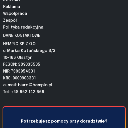
Reklama
Współpraca
Zespół
Polityka redakcyjna
DANE KONTAKTOWE
HEMPLO SP. Z O.O.
ul.Marka Kotańskiego 8/3
10-166 Olsztyn
REGON: 389035505
NIP: 7393954331
KRS: 0000903331
e-mail:
biuro@hemplo.pl
Tel: +48 662 142 666
Potrzebujesz pomocy przy doradztwie?