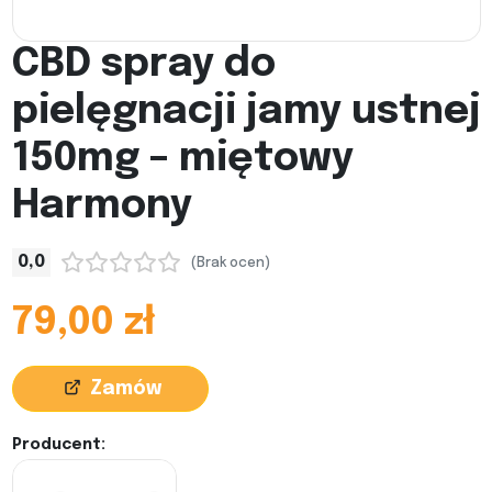
CBD spray do
pielęgnacji jamy ustnej
150mg – miętowy
Harmony
0,0
(Brak ocen)
79,00 zł
Zamów
Producent: