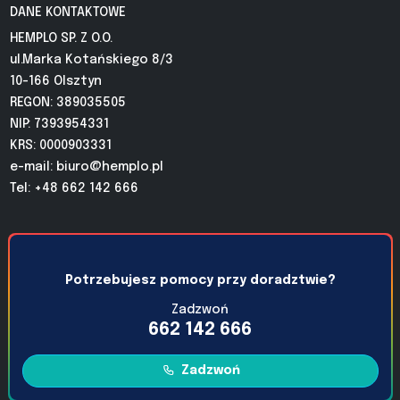
DANE KONTAKTOWE
HEMPLO SP. Z O.O.
ul.Marka Kotańskiego 8/3
10-166 Olsztyn
REGON: 389035505
NIP: 7393954331
KRS: 0000903331
e-mail:
biuro@hemplo.pl
Tel: +48 662 142 666
Potrzebujesz pomocy przy doradztwie?
Zadzwoń
662 142 666
Zadzwoń