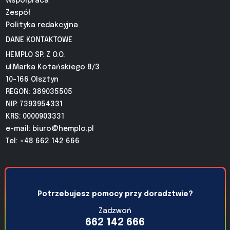
Współpraca
Zespół
Polityka redakcyjna
DANE KONTAKTOWE
HEMPLO SP. Z O.O.
ul.Marka Kotańskiego 8/3
10-166 Olsztyn
REGON: 389035505
NIP: 7393954331
KRS: 0000903331
e-mail:
biuro@hemplo.pl
Tel: +48 662 142 666
Potrzebujesz pomocy przy doradztwie?
Zadzwoń
662 142 666