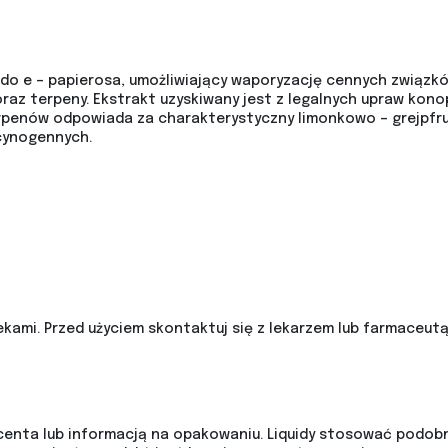
ek do e – papierosa, umożliwiający waporyzację cennych związk
raz terpeny. Ekstrakt uzyskiwany jest z legalnych upraw kon
rpenów odpowiada za charakterystyczny limonkowo – grejpfrut
cynogennych.
kami. Przed użyciem skontaktuj się z lekarzem lub farmaceutą
centa lub informacją na opakowaniu. Liquidy stosować podob