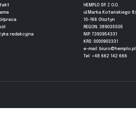
takt
HEMPLO SP. Z O.O.
lama
ul.Marka Kotańskiego 8
ółpraca
10-166 Olsztyn
pół
REGON: 389035505
tyka redakcyjna
NIP: 7393954331
KRS: 0000903331
e-mail:
biuro@hemplo.pl
Tel: +48 662 142 666