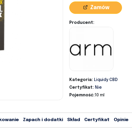
Zamów
Producent:
Kategoria:
Liquidy CBD
Certyfikat:
Nie
Pojemność:
10 ml
kowanie
Zapach i dodatki
Skład
Certyfikat
Opinie