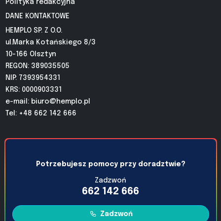
Polityka redakcyjna
DANE KONTAKTOWE
HEMPLO SP. Z O.O.
ul.Marka Kotańskiego 8/3
10-166 Olsztyn
REGON: 389035505
NIP: 7393954331
KRS: 0000903331
e-mail:
biuro@hemplo.pl
Tel: +48 662 142 666
Potrzebujesz pomocy przy doradztwie?
Zadzwoń
662 142 666
Zadzwoń