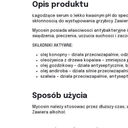
Opis produktu
Łagodzące serum o lekko kwaśnym pH do specja
skłonnością do występowania grzybicy. Zawie
Mycosin posiada właściwości antybakteryjne i
swędzenia, pieczenia, uczucia suchości i zacz
SKŁADNIKI AKTYWNE:
olej konopny – działa przeciwzapalnie, od
oleożywica z drzewa kopaiwa – zmniejsza p
olej goździkowy – działa antyseptycznie, 
olej andiroba – działa silnie przeciwzapal
szałwia – działa przeciwzapalnie, antysep
Sposób użycia
Mycosin należy stosować przez dłuższy czas, a
Zawiera alkohol.