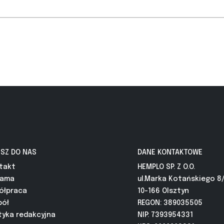
ISZ DO NAS
DANE KONTAKTOWE
takt
HEMPLO SP. Z O.O.
lama
ul.Marka Kotańskiego 8
ółpraca
10-166 Olsztyn
pół
REGON: 389035505
tyka redakcyjna
NIP: 7393954331