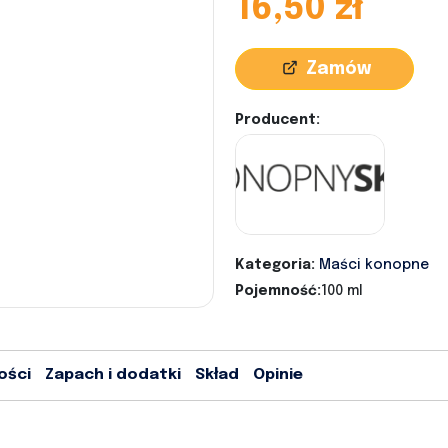
16,50 zł
Zamów
Producent:
Kategoria:
Maści konopne
Pojemność:
100 ml
ości
Zapach i dodatki
Skład
Opinie