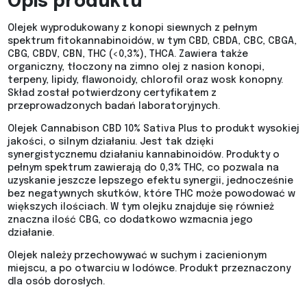
Opis produktu
Olejek wyprodukowany z konopi siewnych z pełnym
spektrum fitokannabinoidów, w tym CBD, CBDA, CBC, CBGA,
CBG, CBDV, CBN, THC (<0,3%), THCA. Zawiera także
organiczny, tłoczony na zimno olej z nasion konopi,
terpeny, lipidy, flawonoidy, chlorofil oraz wosk konopny.
Skład został potwierdzony certyfikatem z
przeprowadzonych badań laboratoryjnych.
Olejek Cannabison CBD 10% Sativa Plus to produkt wysokiej
jakości, o silnym działaniu. Jest tak dzięki
synergistycznemu działaniu kannabinoidów. Produkty o
pełnym spektrum zawierają do 0,3% THC, co pozwala na
uzyskanie jeszcze lepszego efektu synergii, jednocześnie
bez negatywnych skutków, które THC może powodować w
większych ilościach. W tym olejku znajduje się również
znaczna ilość CBG, co dodatkowo wzmacnia jego
działanie.
Olejek należy przechowywać w suchym i zacienionym
miejscu, a po otwarciu w lodówce. Produkt przeznaczony
dla osób dorosłych.