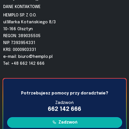
DANE KONTAKTOWE
HEMPLO SP. Z O.O.
ul.Marka Kotańskiego 8/3
10-166 Olsztyn
REGON: 389035505
NIP: 7393954331
KRS: 0000903331
e-mail:
biuro@hemplo.pl
Tel: +48 662 142 666
Potrzebujesz pomocy przy doradztwie?
Zadzwoń
662 142 666
Zadzwoń