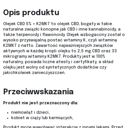
Opis produktu
Olejek CBD 5% + K2MK7 to olejek CBD, bogaty w takie
naturalne związki konopne jak CBD i inne kannabinoidy, a
także terpenoidy i flawonoidy. Olejek wzbogacony został o
wysoko przyswajalną postać witaminy K, czyli witaminę
K2MK7 z natto. Zawartość najważniejszych związków
aktywnych w każdej kropli olejku to 2,5 mg CBD oraz 33
mikrogramy witaminy K2MK7. Produkty jest w 100%
naturalny, posiada liczne atesty i certyfikaty, a skład
olejku jest wolny od syntetycznych dodatków czy
jakichkolwiek zanieczyszczeń.
Przeciwwskazania
Produkt nie jest przeznaczony dla:
niemowląt i dzieci,
kobiet w ciąży lub karmiących,
Produkt może wywoływać interakcje z innymi lekami. Przed