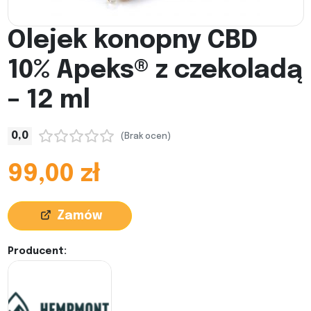
Olejek konopny CBD
10% Apeks® z czekoladą
– 12 ml
0,0
(Brak ocen)
99,00 zł
Zamów
Producent: