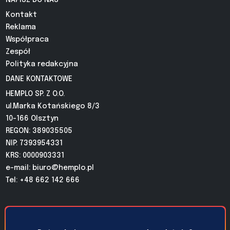
NAPISZ DO NAS
Kontakt
Reklama
Współpraca
Zespół
Polityka redakcyjna
DANE KONTAKTOWE
HEMPLO SP. Z O.O.
ul.Marka Kotańskiego 8/3
10-166 Olsztyn
REGON: 389035505
NIP: 7393954331
KRS: 0000903331
e-mail:
biuro@hemplo.pl
Tel: +48 662 142 666