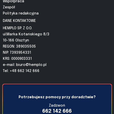
Współpraca
Zespół
Polityka redakcyjna
DANE KONTAKTOWE
HEMPLO SP. Z O.O.
ul.Marka Kotańskiego 8/3
10-166 Olsztyn
REGON: 389035505
NIP: 7393954331
KRS: 0000903331
e-mail:
biuro@hemplo.pl
Tel: +48 662 142 666
Potrzebujesz pomocy przy doradztwie?
Zadzwoń
662 142 666