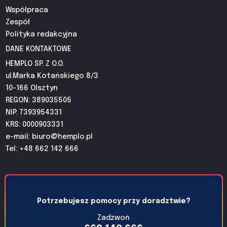
Współpraca
Zespół
Polityka redakcyjna
DANE KONTAKTOWE
HEMPLO SP. Z O.O.
ul.Marka Kotańskiego 8/3
10-166 Olsztyn
REGON: 389035505
NIP: 7393954331
KRS: 0000903331
e-mail:
biuro@hemplo.pl
Tel: +48 662 142 666
Potrzebujesz pomocy przy doradztwie?
Zadzwoń