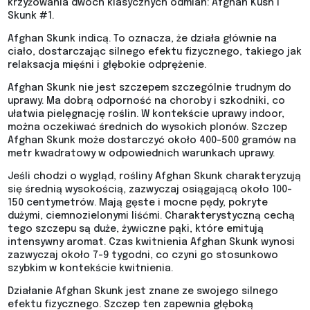
krzyżowania dwóch klasycznych odmian: Afghan Kush i
Skunk #1.
Afghan Skunk indicą. To oznacza, że działa głównie na
ciało, dostarczając silnego efektu fizycznego, takiego jak
relaksacja mięśni i głębokie odprężenie.
Afghan Skunk nie jest szczepem szczególnie trudnym do
uprawy. Ma dobrą odporność na choroby i szkodniki, co
ułatwia pielęgnację roślin. W kontekście uprawy indoor,
można oczekiwać średnich do wysokich plonów. Szczep
Afghan Skunk może dostarczyć około 400-500 gramów na
metr kwadratowy w odpowiednich warunkach uprawy.
Jeśli chodzi o wygląd, rośliny Afghan Skunk charakteryzują
się średnią wysokością, zazwyczaj osiągającą około 100-
150 centymetrów. Mają gęste i mocne pędy, pokryte
dużymi, ciemnozielonymi liśćmi. Charakterystyczną cechą
tego szczepu są duże, żywiczne pąki, które emitują
intensywny aromat. Czas kwitnienia Afghan Skunk wynosi
zazwyczaj około 7-9 tygodni, co czyni go stosunkowo
szybkim w kontekście kwitnienia.
Działanie Afghan Skunk jest znane ze swojego silnego
efektu fizycznego. Szczep ten zapewnia głęboką