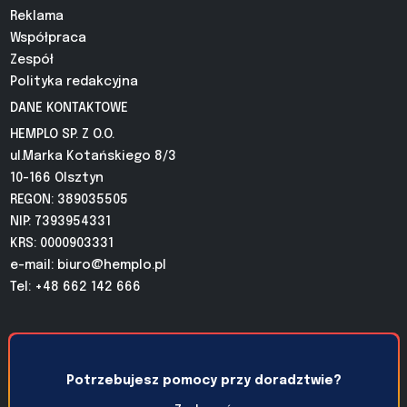
Reklama
Współpraca
Zespół
Polityka redakcyjna
DANE KONTAKTOWE
HEMPLO SP. Z O.O.
ul.Marka Kotańskiego 8/3
10-166 Olsztyn
REGON: 389035505
NIP: 7393954331
KRS: 0000903331
e-mail:
biuro@hemplo.pl
Tel: +48 662 142 666
Potrzebujesz pomocy przy doradztwie?