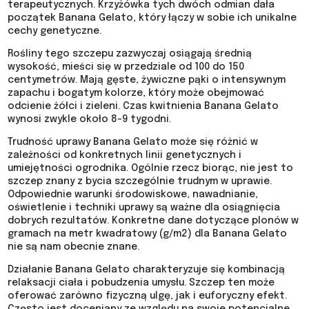
terapeutycznych. Krzyżówka tych dwóch odmian dała
początek Banana Gelato, który łączy w sobie ich unikalne
cechy genetyczne.
Rośliny tego szczepu zazwyczaj osiągają średnią
wysokość, mieści się w przedziale od 100 do 150
centymetrów. Mają gęste, żywiczne pąki o intensywnym
zapachu i bogatym kolorze, który może obejmować
odcienie żółci i zieleni. Czas kwitnienia Banana Gelato
wynosi zwykle około 8-9 tygodni.
Trudność uprawy Banana Gelato może się różnić w
zależności od konkretnych linii genetycznych i
umiejętności ogrodnika. Ogólnie rzecz biorąc, nie jest to
szczep znany z bycia szczególnie trudnym w uprawie.
Odpowiednie warunki środowiskowe, nawadnianie,
oświetlenie i techniki uprawy są ważne dla osiągnięcia
dobrych rezultatów. Konkretne dane dotyczące plonów w
gramach na metr kwadratowy (g/m2) dla Banana Gelato
nie są nam obecnie znane.
Działanie Banana Gelato charakteryzuje się kombinacją
relaksacji ciała i pobudzenia umysłu. Szczep ten może
oferować zarówno fizyczną ulgę, jak i euforyczny efekt.
Często jest doceniany ze względu na swoje potencjalne