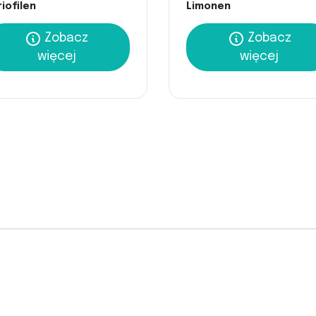
iofilen
Limonen
Zobacz
Zobacz
więcej
więcej