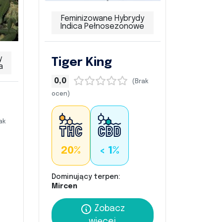
Feminizowane Hybrydy
Indica Pełnosezonowe
y
Tiger King
a
0,0
(Brak
ocen)
ak
20%
< 1%
Dominujący terpen:
Mircen
Zobacz
więcej