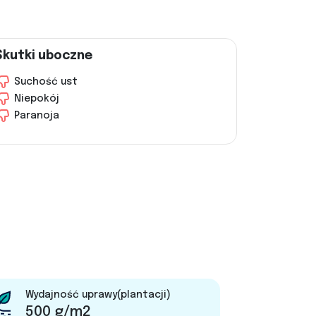
Skutki uboczne
Suchość ust
Niepokój
Paranoja
Wydajność uprawy(plantacji)
500 g/m2