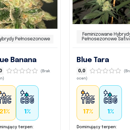
Feminizowane Hybryd
ybrydy Pełnosezonowe
Pełnosezonowe Sativ
lue Banana
Blue Tara
0
0,0
(Brak
(Br
n)
ocen)
21%
1%
17%
1%
minujący terpen:
Dominujący terpen: