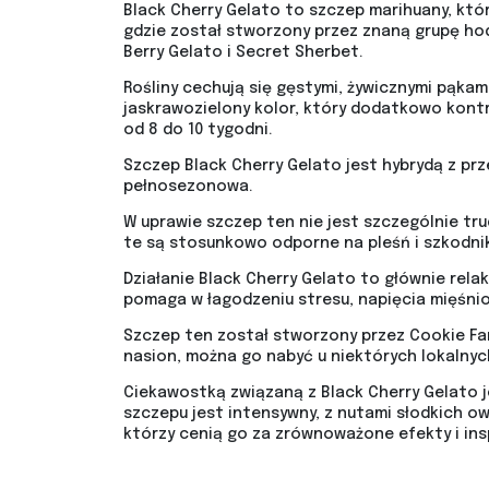
Black Cherry Gelato to szczep marihuany, któ
gdzie został stworzony przez znaną grupę hod
Berry Gelato i Secret Sherbet.
Rośliny cechują się gęstymi, żywicznymi pąkam
jaskrawozielony kolor, który dodatkowo kontr
od 8 do 10 tygodni.
Szczep Black Cherry Gelato jest hybrydą z prz
pełnosezonowa.
W uprawie szczep ten nie jest szczególnie trud
te są stosunkowo odporne na pleśń i szkodniki
Działanie Black Cherry Gelato to głównie rela
pomaga w łagodzeniu stresu, napięcia mięśnio
Szczep ten został stworzony przez Cookie Fam
nasion, można go nabyć u niektórych lokalnyc
Ciekawostką związaną z Black Cherry Gelato j
szczepu jest intensywny, z nutami słodkich o
którzy cenią go za zrównoważone efekty i ins