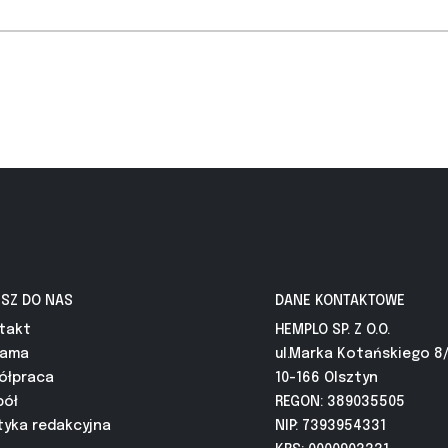
ISZ DO NAS
DANE KONTAKTOWE
takt
HEMPLO SP. Z O.O.
lama
ul.Marka Kotańskiego 8
ółpraca
10-166 Olsztyn
pół
REGON: 389035505
tyka redakcyjna
NIP: 7393954331