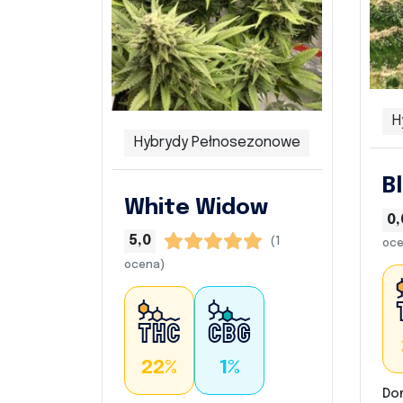
H
Hybrydy Pełnosezonowe
B
White Widow
0,
5,0
(1
oce
ocena)
22%
1%
Do