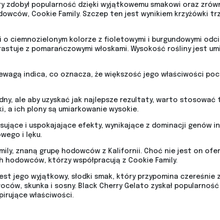
ry zdobył popularność dzięki wyjątkowemu smakowi oraz zrów
owców, Cookie Family. Szczep ten jest wynikiem krzyżówki trz
i o ciemnozielonym kolorze z fioletowymi i burgundowymi odci
astuje z pomarańczowymi włoskami. Wysokość rośliny jest umi
ewagą indica, co oznacza, że większość jego właściwości poch
ny, ale aby uzyskać jak najlepsze rezultaty, warto stosować te
, a ich plony są umiarkowanie wysokie.
ksujące i uspokajające efekty, wynikające z dominacji genów in
wego i lęku.
ily, znaną grupę hodowców z Kalifornii. Choć nie jest on of
h hodowców, którzy współpracują z Cookie Family.
est jego wyjątkowy, słodki smak, który przypomina czereśnie
woców, skunka i sosny. Black Cherry Gelato zyskał popularno
pirujące właściwości.