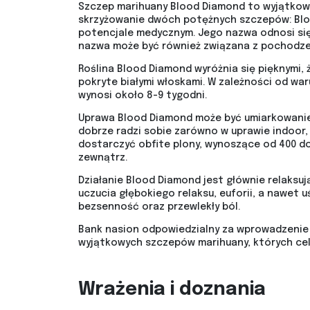
Szczep marihuany Blood Diamond to wyjątkowy 
skrzyżowanie dwóch potężnych szczepów: Blood
potencjale medycznym. Jego nazwa odnosi się 
nazwa może być również związana z pochodzen
Roślina Blood Diamond wyróżnia się pięknymi,
pokryte białymi włoskami. W zależności od w
wynosi około 8-9 tygodni.
Uprawa Blood Diamond może być umiarkowanie t
dobrze radzi sobie zarówno w uprawie indoor
dostarczyć obfite plony, wynoszące od 400 d
zewnątrz.
Działanie Blood Diamond jest głównie relaksu
uczucia głębokiego relaksu, euforii, a nawet 
bezsenność oraz przewlekły ból.
Bank nasion odpowiedzialny za wprowadzenie i
wyjątkowych szczepów marihuany, których cel
Wrażenia i doznania