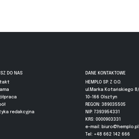
ISZ DO NAS
DANE KONTAKTOWE
takt
HEMPLO SP. Z O.O.
lama
ul.Marka Kotańskiego 8
ółpraca
10-166 Olsztyn
pół
REGON: 389035505
tyka redakcyjna
NIP: 7393954331
KRS: 0000903331
e-mail:
biuro@hemplo.pl
Tel: +48 662 142 666