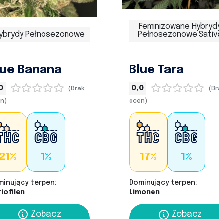
Feminizowane Hybryd
ybrydy Pełnosezonowe
Pełnosezonowe Sativ
lue Banana
Blue Tara
0
0,0
(Brak
(Br
n)
ocen)
21%
1%
17%
1%
minujący terpen:
Dominujący terpen:
iofilen
Limonen
Zobacz
Zobacz