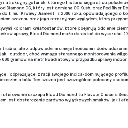
i atrakcyjny gatunek, którego historia sięga aż do południow
 Diamond OG, który jest odmianą OG Kush, oraz Red River Del
do filmu „Krwawy Diament” z 2006 roku, opowiadającego o ko
iem szczepu oraz jego atrakcyjnym wyglądem, który przypomi
 żywymi kolorami kwiatostanów, które obejmują odcienie ciem
arunków uprawy, Blood Diamond może dorastać do wysokości 10
rudna, ale z odpowiednimi umiejętnościami i doświadczeniem
, jak i outdoor, choć wymaga starannego monitorowania wilgo
o 600 gramów na metr kwadratowy w przypadku uprawy indoor 
jące i odprężające, z racji swojego indica-dominującego prof
uśmierzenia bólu. Ten szczep jest szczególnie polecany osobo
 oferowanie szczepu Blood Diamond to Flavour Chasers Seeds.
em jest dostarczenie zarówno wyjątkowych smaków, jak i ef