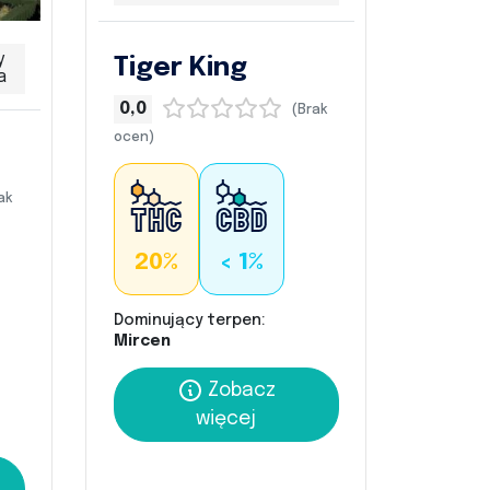
y
Tiger King
a
0,0
(Brak
ocen)
ak
20%
< 1%
Dominujący terpen:
Mircen
Zobacz
więcej