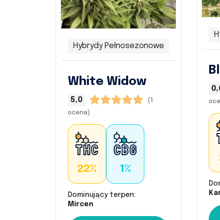
H
Hybrydy Pełnosezonowe
B
White Widow
0,
5,0
(1
oce
ocena)
22%
1%
Do
Kar
Dominujący terpen:
Mircen