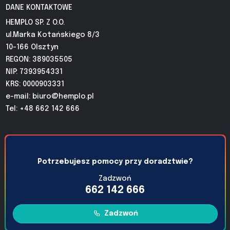
DANE KONTAKTOWE
HEMPLO SP. Z O.O.
ul.Marka Kotańskiego 8/3
10-166 Olsztyn
REGON: 389035505
NIP: 7393954331
KRS: 0000903331
e-mail:
biuro@hemplo.pl
Tel: +48 662 142 666
Potrzebujesz pomocy przy doradztwie?
Zadzwoń
662 142 666
Zadzwoń