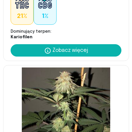
21%
1%
Dominujący terpen:
Kariofilen
Zobacz więcej