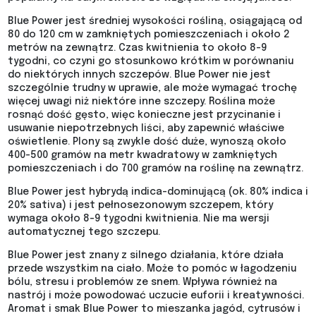
Blue Power jest średniej wysokości rośliną, osiągającą od
80 do 120 cm w zamkniętych pomieszczeniach i około 2
metrów na zewnątrz. Czas kwitnienia to około 8-9
tygodni, co czyni go stosunkowo krótkim w porównaniu
do niektórych innych szczepów. Blue Power nie jest
szczególnie trudny w uprawie, ale może wymagać trochę
więcej uwagi niż niektóre inne szczepy. Roślina może
rosnąć dość gęsto, więc konieczne jest przycinanie i
usuwanie niepotrzebnych liści, aby zapewnić właściwe
oświetlenie. Plony są zwykle dość duże, wynoszą około
400-500 gramów na metr kwadratowy w zamkniętych
pomieszczeniach i do 700 gramów na roślinę na zewnątrz.
Blue Power jest hybrydą indica-dominującą (ok. 80% indica i
20% sativa) i jest pełnosezonowym szczepem, który
wymaga około 8-9 tygodni kwitnienia. Nie ma wersji
automatycznej tego szczepu.
Blue Power jest znany z silnego działania, które działa
przede wszystkim na ciało. Może to pomóc w łagodzeniu
bólu, stresu i problemów ze snem. Wpływa również na
nastrój i może powodować uczucie euforii i kreatywności.
Aromat i smak Blue Power to mieszanka jagód, cytrusów i