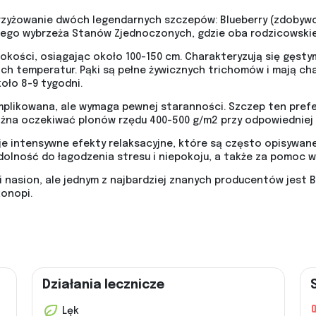
rzyżowanie dwóch legendarnych szczepów: Blueberry (zdobywcy
ego wybrzeża Stanów Zjednoczonych, gdzie oba rodzicowskie 
sokości, osiągając około 100-150 cm. Charakteryzują się gęsty
ch temperatur. Pąki są pełne żywicznych trichomów i mają cha
oło 8-9 tygodni.
mplikowana, ale wymaga pewnej staranności. Szczep ten prefe
ożna oczekiwać plonów rzędu 400-500 g/m2 przy odpowiedniej 
uje intensywne efekty relaksacyjne, które są często opisywane
dolność do łagodzenia stresu i niepokoju, a także za pomoc 
i nasion, ale jednym z najbardziej znanych producentów jest 
konopi.
Działania lecznicze
Lęk