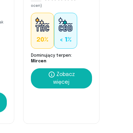
ocen)
ak
20%
< 1%
Dominujący terpen:
Mircen
Zobacz
więcej