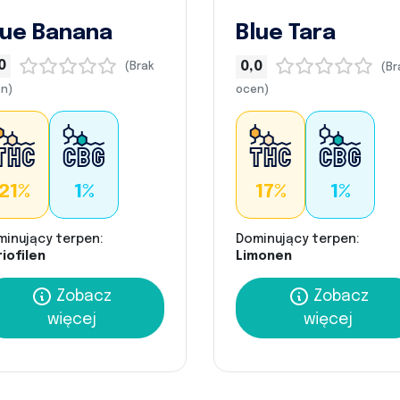
lue Banana
Blue Tara
0
0,0
(Brak
(Br
n)
ocen)
21%
1%
17%
1%
minujący terpen:
Dominujący terpen:
iofilen
Limonen
Zobacz
Zobacz
więcej
więcej