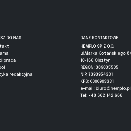
ISZ DO NAS
DANE KONTAKTOWE
takt
HEMPLO SP. Z O.O.
lama
ul.Marka Kotańskiego 8
ółpraca
10-166 Olsztyn
pół
REGON: 389035505
tyka redakcyjna
NIP: 7393954331
KRS: 0000903331
e-mail:
biuro@hemplo.pl
Tel: +48 662 142 666