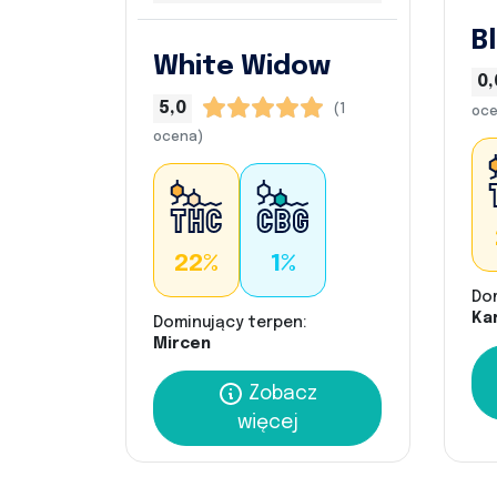
B
White Widow
0,
5,0
(1
oce
ocena)
22%
1%
Do
Kar
Dominujący terpen:
Mircen
Zobacz
więcej