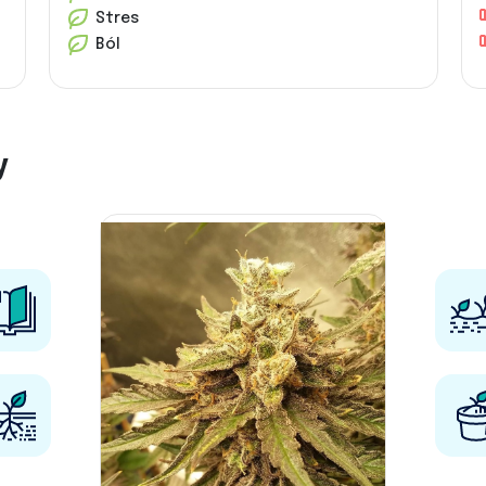
Stres
Ból
y