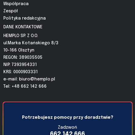
Współpraca
Zespół
Polityka redakcyjna
DANE KONTAKTOWE
HEMPLO SP. Z O.O.
ul.Marka Kotańskiego 8/3
10-166 Olsztyn
REGON: 389035505
NIP: 7393954331
KRS: 0000903331
e-mail:
biuro@hemplo.pl
Tel: +48 662 142 666
Potrzebujesz pomocy przy doradztwie?
Zadzwoń
662 142 666