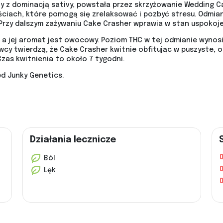
 z dominacją sativy, powstała przez skrzyżowanie Wedding Ca
ciach, które pomogą się zrelaksować i pozbyć stresu. Odmian
 Przy dalszym zażywaniu Cake Crasher wprawia w stan uspokoje
, a jej aromat jest owocowy. Poziom THC w tej odmianie wynos
owcy twierdzą, że Cake Crasher kwitnie obfitując w puszyste,
Czas kwitnienia to około 7 tygodni.
d Junky Genetics.
Działania lecznicze
Ból
Lęk