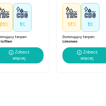
21%
1%
17%
1%
minujący terpen:
Dominujący terpen:
iofilen
Limonen
Zobacz
Zobacz
więcej
więcej