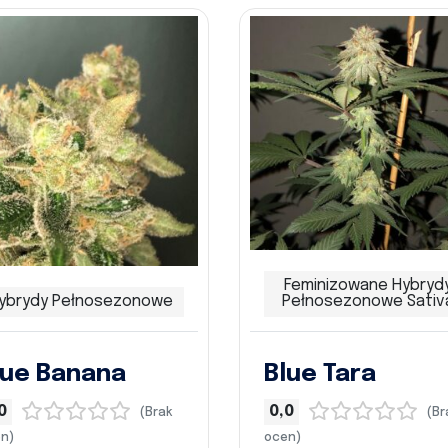
Feminizowane Hybryd
ybrydy Pełnosezonowe
Pełnosezonowe Sativ
lue Banana
Blue Tara
0
0,0
(Brak
(Br
n)
ocen)