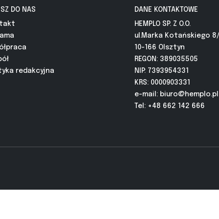
ISZ DO NAS
DANE KONTAKTOWE
takt
HEMPLO SP. Z O.O.
lama
ul.Marka Kotańskiego 8
ółpraca
10-166 Olsztyn
pół
REGON: 389035505
tyka redakcyjna
NIP: 7393954331
KRS: 0000903331
e-mail:
biuro@hemplo.pl
Tel: +48 662 142 666