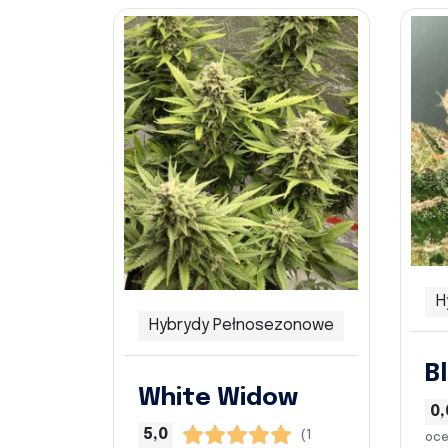
H
Hybrydy Pełnosezonowe
B
White Widow
0,
5,0
(1
oce