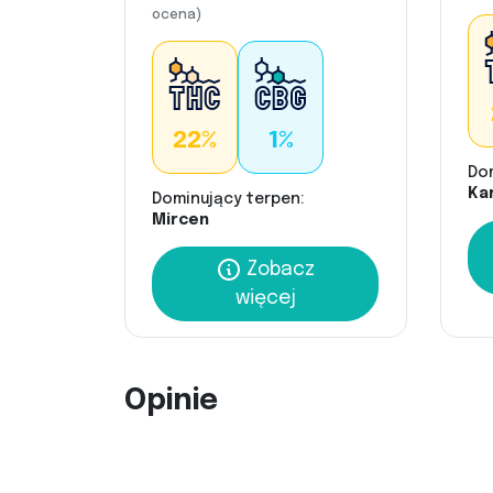
ocena)
22%
1%
Do
Kar
Dominujący terpen:
Mircen
Zobacz
więcej
Opinie