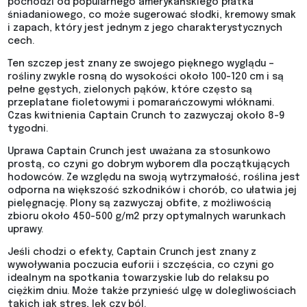
pochodzi od popularnego amerykańskiego płatka
śniadaniowego, co może sugerować słodki, kremowy smak
i zapach, który jest jednym z jego charakterystycznych
cech.
Ten szczep jest znany ze swojego pięknego wyglądu –
rośliny zwykle rosną do wysokości około 100-120 cm i są
pełne gęstych, zielonych pąków, które często są
przeplatane fioletowymi i pomarańczowymi włóknami.
Czas kwitnienia Captain Crunch to zazwyczaj około 8-9
tygodni.
Uprawa Captain Crunch jest uważana za stosunkowo
prostą, co czyni go dobrym wyborem dla początkujących
hodowców. Ze względu na swoją wytrzymałość, roślina jest
odporna na większość szkodników i chorób, co ułatwia jej
pielęgnację. Plony są zazwyczaj obfite, z możliwością
zbioru około 450-500 g/m2 przy optymalnych warunkach
uprawy.
Jeśli chodzi o efekty, Captain Crunch jest znany z
wywoływania poczucia euforii i szczęścia, co czyni go
idealnym na spotkania towarzyskie lub do relaksu po
ciężkim dniu. Może także przynieść ulgę w dolegliwościach
takich jak stres, lęk czy ból.