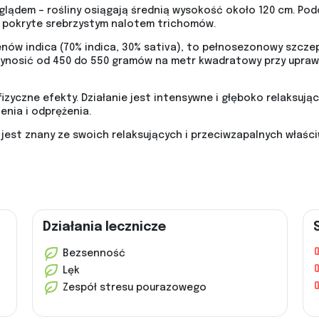
lądem – rośliny osiągają średnią wysokość około 120 cm. Podc
ki pokryte srebrzystym nalotem trichomów.
ów indica (70% indica, 30% sativa), to pełnosezonowy szcze
ynosić od 450 do 550 gramów na metr kwadratowy przy uprawie
izyczne efekty. Działanie jest intensywne i głęboko relaksuj
nia i odprężenia.
jest znany ze swoich relaksujących i przeciwzapalnych właści
Działania lecznicze
Bezsenność
Lęk
Zespół stresu pourazowego