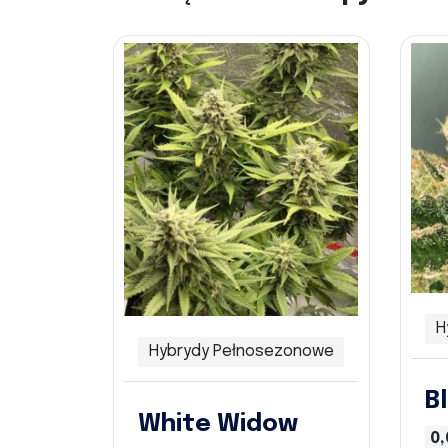
H
Hybrydy Pełnosezonowe
B
White Widow
0,