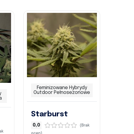
Feminizowane Hybrydy
Outdoor Pełnosezonowe
y
a
Starburst
0,0
(Brak
ak
ocen)