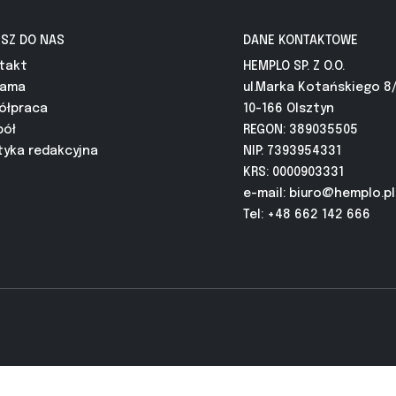
ISZ DO NAS
DANE KONTAKTOWE
takt
HEMPLO SP. Z O.O.
lama
ul.Marka Kotańskiego 8
ółpraca
10-166 Olsztyn
pół
REGON: 389035505
tyka redakcyjna
NIP: 7393954331
KRS: 0000903331
e-mail:
biuro@hemplo.pl
Tel: +48 662 142 666