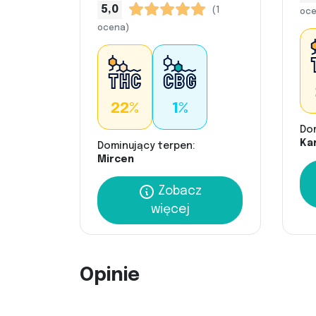
5,0
(1
oce
ocena)
22%
1%
Do
Kar
Dominujący terpen:
Mircen
Zobacz
więcej
Opinie