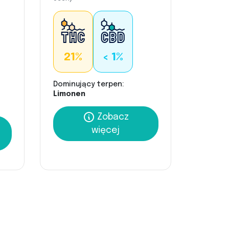
21%
< 1%
Dominujący terpen:
Limonen
Zobacz
więcej