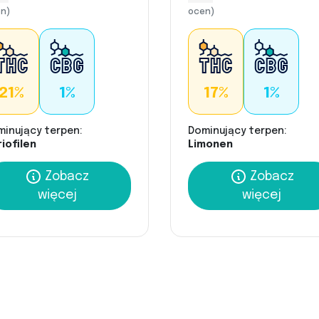
n)
ocen)
21%
1%
17%
1%
minujący terpen:
Dominujący terpen:
iofilen
Limonen
Zobacz
Zobacz
więcej
więcej