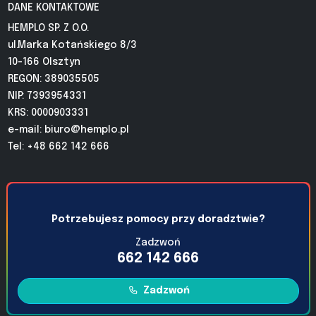
DANE KONTAKTOWE
HEMPLO SP. Z O.O.
ul.Marka Kotańskiego 8/3
10-166 Olsztyn
REGON: 389035505
NIP: 7393954331
KRS: 0000903331
e-mail:
biuro@hemplo.pl
Tel: +48 662 142 666
Potrzebujesz pomocy przy doradztwie?
Zadzwoń
662 142 666
Zadzwoń