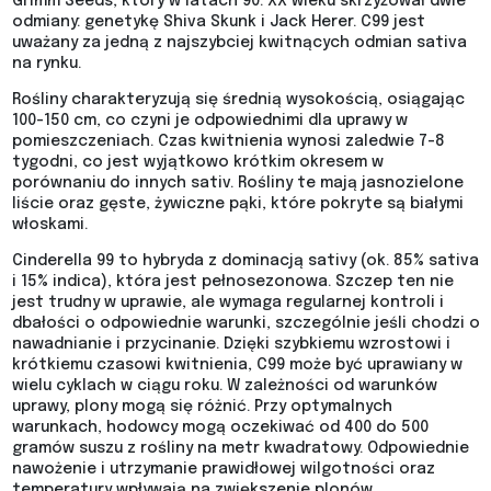
Grimm Seeds, który w latach 90. XX wieku skrzyżował dwie
odmiany: genetykę Shiva Skunk i Jack Herer. C99 jest
uważany za jedną z najszybciej kwitnących odmian sativa
na rynku.
Rośliny charakteryzują się średnią wysokością, osiągając
100-150 cm, co czyni je odpowiednimi dla uprawy w
pomieszczeniach. Czas kwitnienia wynosi zaledwie 7-8
tygodni, co jest wyjątkowo krótkim okresem w
porównaniu do innych sativ. Rośliny te mają jasnozielone
liście oraz gęste, żywiczne pąki, które pokryte są białymi
włoskami.
Cinderella 99 to hybryda z dominacją sativy (ok. 85% sativa
i 15% indica), która jest pełnosezonowa. Szczep ten nie
jest trudny w uprawie, ale wymaga regularnej kontroli i
dbałości o odpowiednie warunki, szczególnie jeśli chodzi o
nawadnianie i przycinanie. Dzięki szybkiemu wzrostowi i
krótkiemu czasowi kwitnienia, C99 może być uprawiany w
wielu cyklach w ciągu roku. W zależności od warunków
uprawy, plony mogą się różnić. Przy optymalnych
warunkach, hodowcy mogą oczekiwać od 400 do 500
gramów suszu z rośliny na metr kwadratowy. Odpowiednie
nawożenie i utrzymanie prawidłowej wilgotności oraz
temperatury wpływają na zwiększenie plonów.