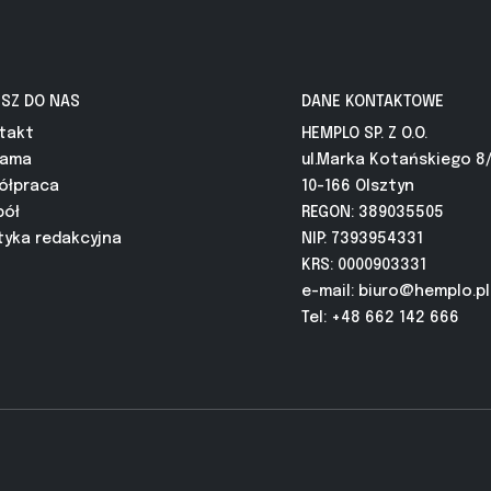
ISZ DO NAS
DANE KONTAKTOWE
takt
HEMPLO SP. Z O.O.
lama
ul.Marka Kotańskiego 8
ółpraca
10-166 Olsztyn
pół
REGON: 389035505
tyka redakcyjna
NIP: 7393954331
KRS: 0000903331
e-mail:
biuro@hemplo.pl
Tel: +48 662 142 666