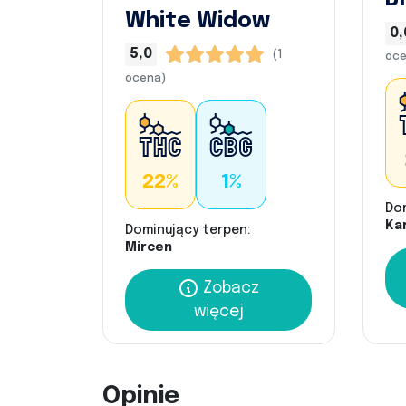
White Widow
0,
5,0
(1
oce
ocena)
22%
1%
Do
Kar
Dominujący terpen:
Mircen
Zobacz
więcej
Opinie