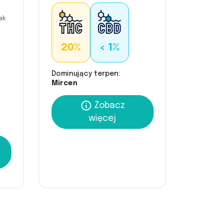
ak
20%
< 1%
Dominujący terpen:
Mircen
Zobacz
więcej