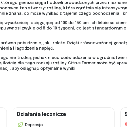
, którego geneza sięga hodowli prowadzonych przez nieznan
dowca ten stworzył roślinę, która wyróżnia się intensywnym
hnie znana, co może wynikać z tajemniczego pochodzenia i br
nią wysokością, osiągającą od 100 do 150 cm. Ich liście są ci
zepu wynosi zwykle od 8 do 10 tygodni, co jest standardowym
zarówno pobudzenie, jak i relaks. Dzięki zrównoważonej gen
nienia i łagodzenia napięć.
czególnie trudną, jednak nieco doświadczenia w ogrodnictwie
 ilością dla tego rodzaju rośliny. Citrus Farmer może być upr
acji, aby osiągnąć optymalne wyniki.
Działania lecznicze
Depresja