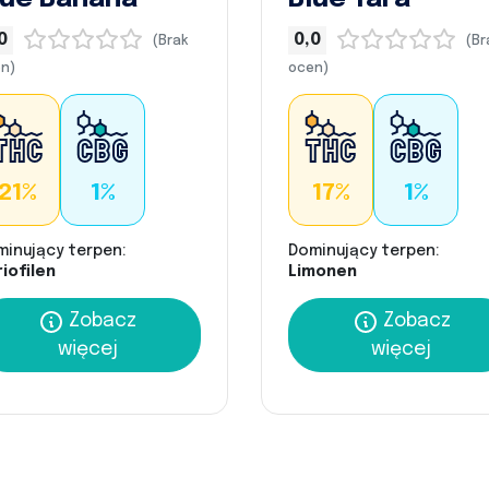
0
0,0
(Brak
(Br
n)
ocen)
21%
1%
17%
1%
minujący terpen:
Dominujący terpen:
iofilen
Limonen
Zobacz
Zobacz
więcej
więcej