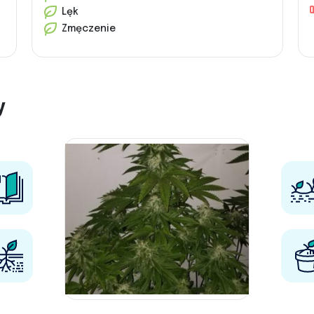
Lęk
Zmęczenie
y