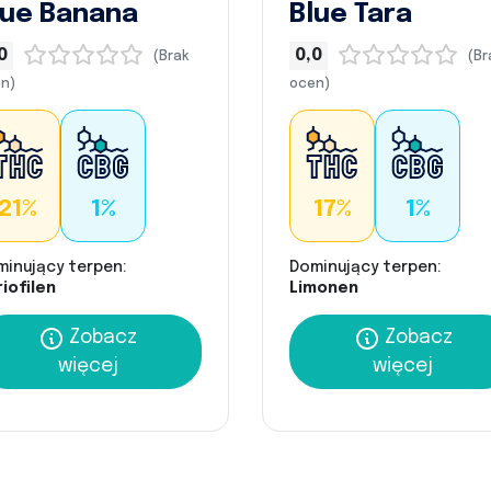
lue Banana
Blue Tara
0
0,0
(Brak
(Br
n)
ocen)
21%
1%
17%
1%
minujący terpen:
Dominujący terpen:
iofilen
Limonen
Zobacz
Zobacz
więcej
więcej