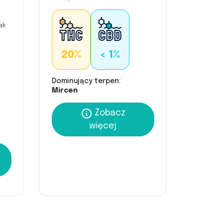
ak
20%
< 1%
Dominujący terpen:
Mircen
Zobacz
więcej