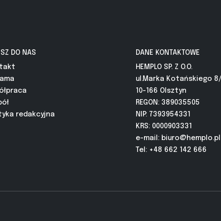
ISZ DO NAS
DANE KONTAKTOWE
takt
HEMPLO SP. Z O.O.
lama
ul.Marka Kotańskiego 8
ółpraca
10-166 Olsztyn
pół
REGON: 389035505
tyka redakcyjna
NIP: 7393954331
KRS: 0000903331
e-mail:
biuro@hemplo.pl
Tel: +48 662 142 666