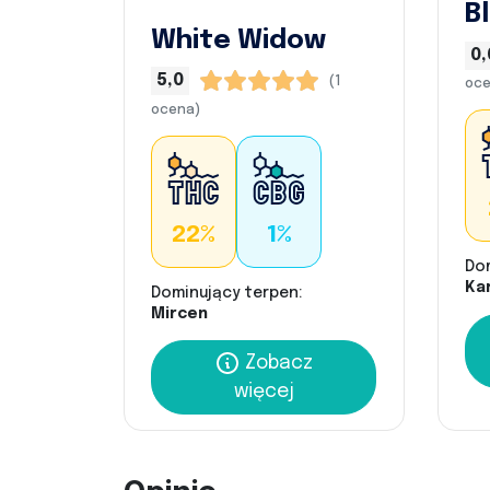
B
White Widow
0,
5,0
(1
oce
ocena)
22%
1%
Do
Kar
Dominujący terpen:
Mircen
Zobacz
więcej