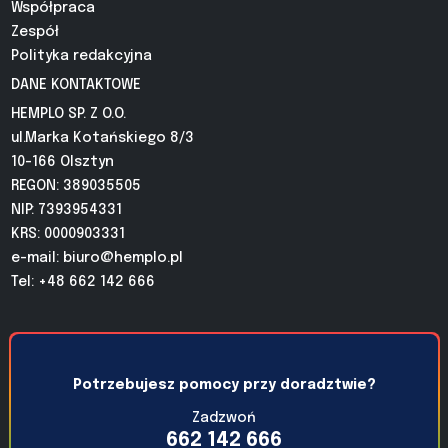
Współpraca
Zespół
Polityka redakcyjna
DANE KONTAKTOWE
HEMPLO SP. Z O.O.
ul.Marka Kotańskiego 8/3
10-166 Olsztyn
REGON: 389035505
NIP: 7393954331
KRS: 0000903331
e-mail:
biuro@hemplo.pl
Tel: +48 662 142 666
Potrzebujesz pomocy przy doradztwie?
Zadzwoń
662 142 666