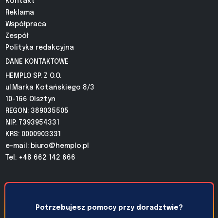
Kontakt
Reklama
Współpraca
Zespół
Polityka redakcyjna
DANE KONTAKTOWE
HEMPLO SP. Z O.O.
ul.Marka Kotańskiego 8/3
10-166 Olsztyn
REGON: 389035505
NIP: 7393954331
KRS: 0000903331
e-mail:
biuro@hemplo.pl
Tel: +48 662 142 666
Potrzebujesz pomocy przy doradztwie?