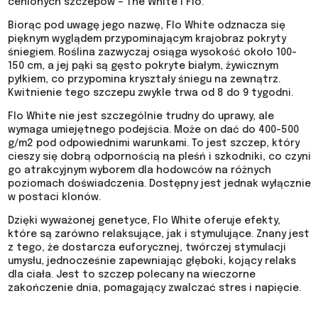
cenionych szczepów – The White i Flo.
Biorąc pod uwagę jego nazwę, Flo White odznacza się
pięknym wyglądem przypominającym krajobraz pokryty
śniegiem. Roślina zazwyczaj osiąga wysokość około 100-
150 cm, a jej pąki są gęsto pokryte białym, żywicznym
pyłkiem, co przypomina kryształy śniegu na zewnątrz.
Kwitnienie tego szczepu zwykle trwa od 8 do 9 tygodni.
Flo White nie jest szczególnie trudny do uprawy, ale
wymaga umiejętnego podejścia. Może on dać do 400-500
g/m2 pod odpowiednimi warunkami. To jest szczep, który
cieszy się dobrą odpornością na pleśń i szkodniki, co czyni
go atrakcyjnym wyborem dla hodowców na różnych
poziomach doświadczenia. Dostępny jest jednak wyłącznie
w postaci klonów.
Dzięki wyważonej genetyce, Flo White oferuje efekty,
które są zarówno relaksujące, jak i stymulujące. Znany jest
z tego, że dostarcza euforycznej, twórczej stymulacji
umysłu, jednocześnie zapewniając głęboki, kojący relaks
dla ciała. Jest to szczep polecany na wieczorne
zakończenie dnia, pomagający zwalczać stres i napięcie.