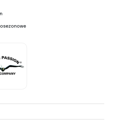
n
łnosezonowe