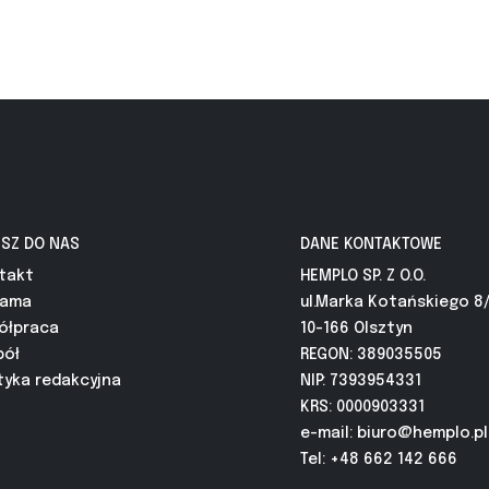
ISZ DO NAS
DANE KONTAKTOWE
takt
HEMPLO SP. Z O.O.
lama
ul.Marka Kotańskiego 8
ółpraca
10-166 Olsztyn
pół
REGON: 389035505
tyka redakcyjna
NIP: 7393954331
KRS: 0000903331
e-mail:
biuro@hemplo.pl
Tel: +48 662 142 666