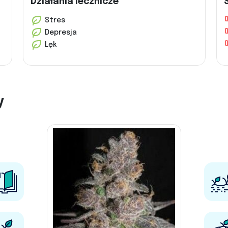
Działania lecznicze
Stres
Depresja
Lęk
y