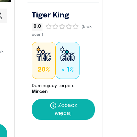
y
Tiger King
a
0,0
(Brak
ocen)
ak
20%
< 1%
Dominujący terpen:
Mircen
Zobacz
więcej