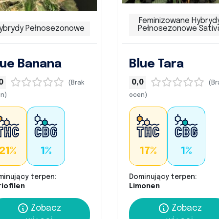
Feminizowane Hybryd
ybrydy Pełnosezonowe
Pełnosezonowe Sativ
lue Banana
Blue Tara
0
0,0
(Brak
(Br
n)
ocen)
21%
1%
17%
1%
minujący terpen:
Dominujący terpen:
iofilen
Limonen
Zobacz
Zobacz