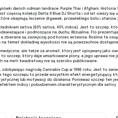
żówki dwóch odmian landrace: Purple Thai i Afghani. Historia 
t częścią kolekcji Delta 9 Blue DJ Shorta i od lat cieszy się
tóre obejmują leczenie drgawek, przewlekłego bólu i stanów 
kładnikiem sativa (60% sativa, 40% indica). Jest to szczep, k
świeżające i podnoszące na duchu. Wizualnie, Flo prezentuje 
 a zbierane są zazwyczaj pod koniec września. Roślina ta osi
 na temat dokładnej wysokości nie są powszechnie dostępne 
 medyczne, ale także za aromat, który jest opisywany jako o
 to szczep, który daje umiarkowane plony, a jego uprawa nie j
h na metr kwadratowy nie są szeroko publikowane.
, zdobywając nagrodę Cannabis Cup w 1996 roku. Jest to świa
 tego szczepu to przede wszystkim efekt energetyzujący, któ
tystycznej lub motywacji do działania. Ponieważ szczep ten j
fektem indicy i pobudzeniem charakterystycznym dla sativy​