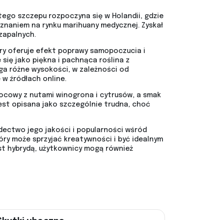
tego szczepu rozpoczyna się w Holandii, gdzie
 uznaniem na rynku marihuany medycznej. Zyskał
zapalnych.
tóry oferuje efekt poprawy samopoczucia i
się jako piękna i pachnąca roślina z
ąga różne wysokości, w zależności od
w źródłach online.
wocowy z nutami winogrona i cytrusów, a smak
est opisana jako szczególnie trudna, choć
dectwo jego jakości i popularności wśród
ry może sprzyjać kreatywności i być idealnym
est hybrydą, użytkownicy mogą również