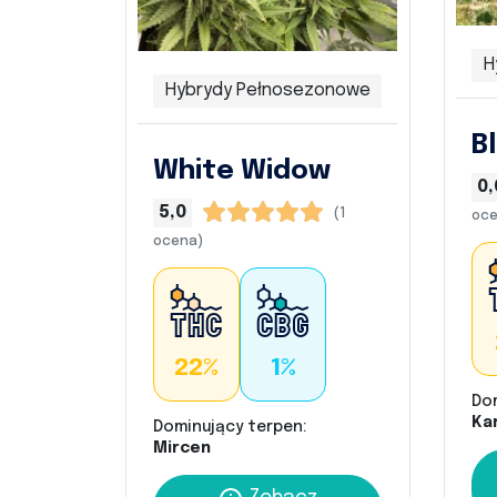
H
Hybrydy Pełnosezonowe
B
White Widow
0,
5,0
(1
oce
ocena)
22%
1%
Do
Kar
Dominujący terpen:
Mircen